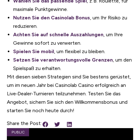
Wählen Sie das passende Spiel
, z. B. Roulette, für
maximale Punktgewinne.
Nutzen Sie den Casinolab Bonus
, um Ihr Risiko zu
reduzieren.
Achten Sie auf schnelle Auszahlungen
, um Ihre
Gewinne sofort zu verwerten.
Spielen Sie mobil
, um flexibel zu bleiben.
Setzen Sie verantwortungsvolle Grenzen
, um den
Spielspaß zu erhalten.
Mit diesen sieben Strategien sind Sie bestens gerüstet,
um im neuen Jahr bei Casinolab Casino erfolgreich an
Live‑Dealer‑Turnieren teilzunehmen. Testen Sie das
Angebot, sichern Sie sich den Willkommensbonus und
starten Sie noch heute durch!
Share the Post:
PUBLIC