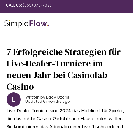
CALL US:
(855) 375-7923
7 Erfolgreiche Strategien für
Live‑Dealer‑Turniere im
neuen Jahr bei Casinolab
Casino
Written by Eddy Ozoria
Updated 6 months ago
Live‑Dealer‑Turniere sind 2024 das Highlight für Spieler,
die das echte Casino‑Gefühl nach Hause holen wollen.
Sie kombinieren das Adrenalin einer Live‑Tischrunde mit