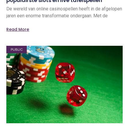
populairste slots en live tafelspellen
De wereld van online casinospellen heeft in de afgelopen
jaren een enorme transformatie ondergaan. Met de
Read More
PUBLIC