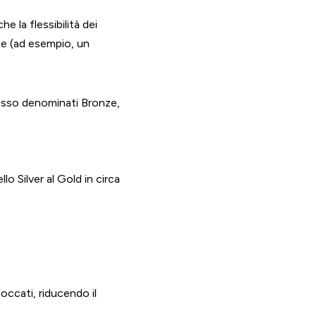
 la flessibilità dei
rte (ad esempio, un
spesso denominati Bronze,
 Silver al Gold in circa
occati, riducendo il