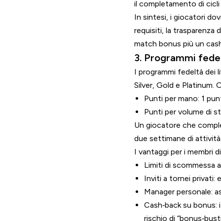
il completamento di cicli
In sintesi, i giocatori d
requisiti, la trasparenza 
match bonus più un cashb
3. Programmi fedel
I programmi fedeltà dei l
Silver, Gold e Platinum. 
Punti per mano: 1 pun
Punti per volume di s
Un giocatore che complet
due settimane di attivit
I vantaggi per i membri di
Limiti di scommessa 
Inviti a tornei privati
Manager personale: as
Cash‑back su bonus: i
rischio di “bonus‑bust