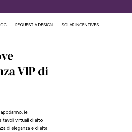
LOG
REQUEST A DESIGN
SOLAR INCENTIVES
ove
za VIP di
i Capodanno, le
avoli virtuali di alto
za di eleganza e di alta