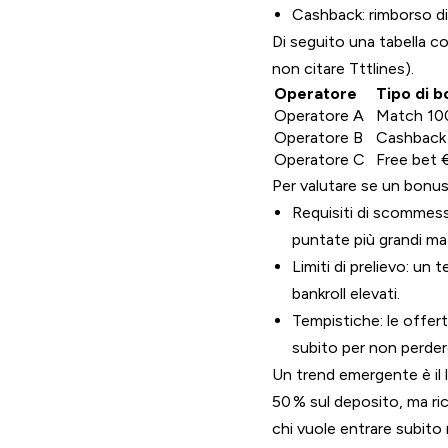
Cashback: rimborso di 
Di seguito una tabella co
non citare Tttlines).
Operatore
Tipo di b
Operatore A
Match 10
Operatore B
Cashback
Operatore C
Free bet 
Per valutare se un bonus
Requisiti di scommessa
puntate più grandi ma
Limiti di prelievo: u
bankroll elevati.
Tempistiche: le offer
subito per non perder
Un trend emergente è il la
50 % sul deposito, ma r
chi vuole entrare subito 