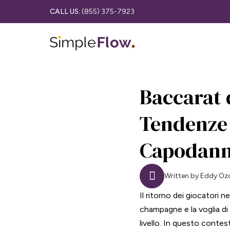
CALL US:
(855) 375-7923
Baccarat 
Tendenze 
Capodan
Written by Eddy Oz
Il ritorno dei giocatori n
champagne e la voglia di 
livello. In questo contes