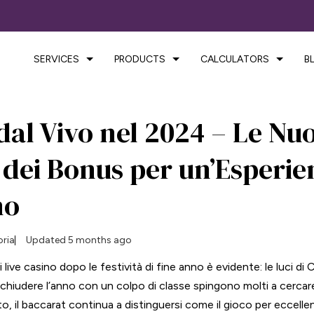
SERVICES
PRODUCTS
CALCULATORS
B
dal Vivo nel 2024 – Le Nu
dei Bonus per un’Esperien
no
oria
Updated 5 months ago
ei live casino dopo le festività di fine anno è evidente: le luci d
chiudere l’anno con un colpo di classe spingono molti a cercare t
to, il baccarat continua a distinguersi come il gioco per eccellen