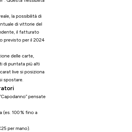
r”. Questa flessibilità
le, la possibilità di
ntuale di vittorie del
dente, il fatturato
io previsto per il 2024
ione delle carte,
i di puntata più alti
carat live si posiziona
si spostare.
ratori
te “Capodanno” pensate
a (es. 100 % fino a
 €25 per mano).