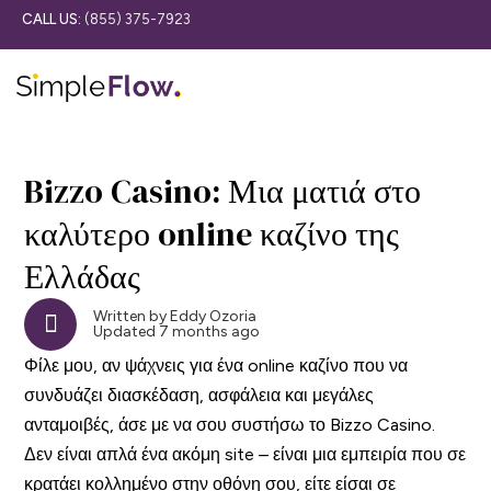
CALL US:
(855) 375-7923
Bizzo Casino: Μια ματιά στο
καλύτερο online καζίνο της
Ελλάδας
Written by Eddy Ozoria
Updated 7 months ago
Φίλε μου, αν ψάχνεις για ένα online καζίνο που να
συνδυάζει διασκέδαση, ασφάλεια και μεγάλες
ανταμοιβές, άσε με να σου συστήσω το Bizzo Casino.
Δεν είναι απλά ένα ακόμη site – είναι μια εμπειρία που σε
κρατάει κολλημένο στην οθόνη σου, είτε είσαι σε