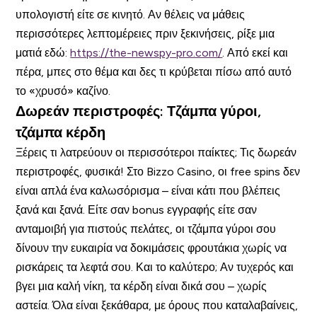
υπολογιστή είτε σε κινητό. Αν θέλεις να μάθεις
περισσότερες λεπτομέρειες πριν ξεκινήσεις, ρίξε μια
ματιά εδώ:
https://the-newspy-pro.com/
. Από εκεί και
πέρα, μπες στο θέμα και δες τι κρύβεται πίσω από αυτό
το «χρυσό» καζίνο.
Δωρεάν περιστροφές: Τζάμπα γύροι,
τζάμπα κέρδη
Ξέρεις τι λατρεύουν οι περισσότεροι παίκτες; Τις δωρεάν
περιστροφές, φυσικά! Στο Bizzo Casino, οι free spins δεν
είναι απλά ένα καλωσόρισμα – είναι κάτι που βλέπεις
ξανά και ξανά. Είτε σαν bonus εγγραφής είτε σαν
ανταμοιβή για πιστούς πελάτες, οι τζάμπα γύροι σου
δίνουν την ευκαιρία να δοκιμάσεις φρουτάκια χωρίς να
ρισκάρεις τα λεφτά σου. Και το καλύτερο; Αν τυχερός και
βγει μια καλή νίκη, τα κέρδη είναι δικά σου – χωρίς
αστεία. Όλα είναι ξεκάθαρα, με όρους που καταλαβαίνεις,