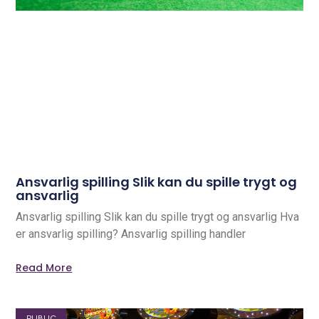
Ansvarlig spilling Slik kan du spille trygt og
ansvarlig
Ansvarlig spilling Slik kan du spille trygt og ansvarlig Hva
er ansvarlig spilling? Ansvarlig spilling handler
Read More
PUBLIC