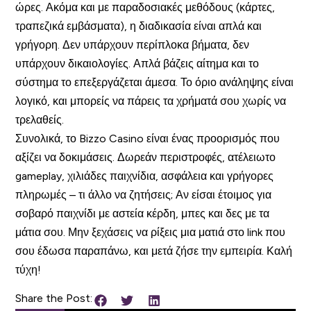
ώρες. Ακόμα και με παραδοσιακές μεθόδους (κάρτες,
τραπεζικά εμβάσματα), η διαδικασία είναι απλά και
γρήγορη. Δεν υπάρχουν περίπλοκα βήματα, δεν
υπάρχουν δικαιολογίες. Απλά βάζεις αίτημα και το
σύστημα το επεξεργάζεται άμεσα. Το όριο ανάληψης είναι
λογικό, και μπορείς να πάρεις τα χρήματά σου χωρίς να
τρελαθείς.
Συνολικά, το Bizzo Casino είναι ένας προορισμός που
αξίζει να δοκιμάσεις. Δωρεάν περιστροφές, ατέλειωτο
gameplay, χιλιάδες παιχνίδια, ασφάλεια και γρήγορες
πληρωμές – τι άλλο να ζητήσεις; Αν είσαι έτοιμος για
σοβαρό παιχνίδι με αστεία κέρδη, μπες και δες με τα
μάτια σου. Μην ξεχάσεις να ρίξεις μια ματιά στο link που
σου έδωσα παραπάνω, και μετά ζήσε την εμπειρία. Καλή
τύχη!
Share the Post: