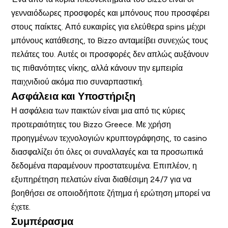
γενναιόδωρες προσφορές και μπόνους που προσφέρει
στους παίκτες. Από ευκαιρίες για ελεύθερα spins μέχρι
μπόνους κατάθεσης, το Bizzo ανταμείβει συνεχώς τους
πελάτες του. Αυτές οι προσφορές δεν απλώς αυξάνουν
τις πιθανότητες νίκης, αλλά κάνουν την εμπειρία
παιχνιδιού ακόμα πιο συναρπαστική.
Ασφάλεια και Υποστήριξη
Η ασφάλεια των παικτών είναι μια από τις κύριες
προτεραιότητες του Bizzo Greece. Με χρήση
προηγμένων τεχνολογιών κρυπτογράφησης, το casino
διασφαλίζει ότι όλες οι συναλλαγές και τα προσωπικά
δεδομένα παραμένουν προστατευμένα. Επιπλέον, η
εξυπηρέτηση πελατών είναι διαθέσιμη 24/7 για να
βοηθήσει σε οποιοδήποτε ζήτημα ή ερώτηση μπορεί να
έχετε.
Συμπέρασμα