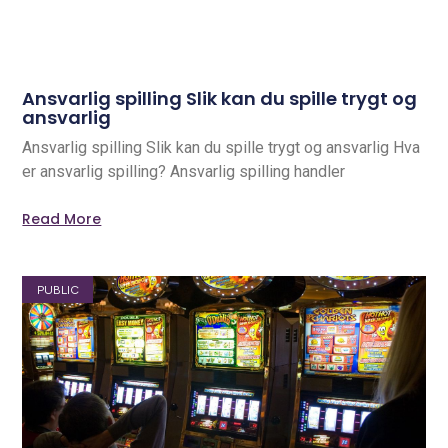
Ansvarlig spilling Slik kan du spille trygt og
ansvarlig
Ansvarlig spilling Slik kan du spille trygt og ansvarlig Hva
er ansvarlig spilling? Ansvarlig spilling handler
Read More
PUBLIC