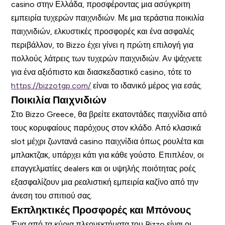
casino στην Ελλάδα, προσφέροντας μια ασύγκριτη
εμπειρία τυχερών παιχνιδιών. Με μια τεράστια ποικιλία
παιχνιδιών, ελκυστικές προσφορές και ένα ασφαλές
περιβάλλον, το Bizzo έχει γίνει η πρώτη επιλογή για
πολλούς λάτρεις των τυχερών παιχνιδιών. Αν ψάχνετε
για ένα αξιόπιστο και διασκεδαστικό casino, τότε το
https://bizzotgp.com/
είναι το ιδανικό μέρος για εσάς.
Ποικιλία Παιχνιδιών
Στο Bizzo Greece, θα βρείτε εκατοντάδες παιχνίδια από
τους κορυφαίους παρόχους στον κλάδο. Από κλασικά
slot μέχρι ζωντανά casino παιχνίδια όπως ρουλέτα και
μπλακτζακ, υπάρχει κάτι για κάθε γούστο. Επιπλέον, οι
επαγγελματίες dealers και οι υψηλής ποιότητας ροές
εξασφαλίζουν μια ρεαλιστική εμπειρία καζίνο από την
άνεση του σπιτιού σας.
Εκπληκτικές Προσφορές και Μπόνους
Ένα από τα κύρια πλεονεκτήματα του Bizzo είναι οι