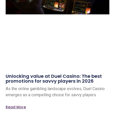
Unlocking value at Duel Casino: The best
promotions for savvy players in 2026
As the online gambling landscape evolves, Duel Casino
emerges as a compelling choice for savvy players
Read More