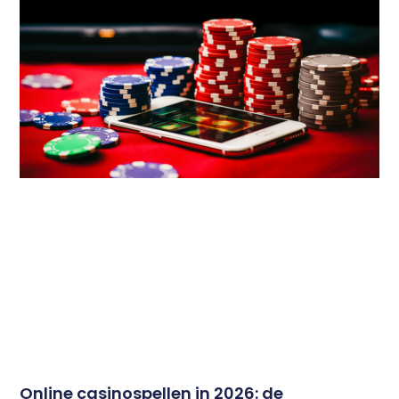
Online casinospellen in 2026: de