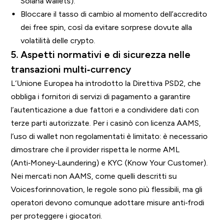
Solana wallets).
Bloccare il tasso di cambio al momento dell’accredito
dei free spin, così da evitare sorprese dovute alla
volatilità delle crypto.
5. Aspetti normativi e di sicurezza nelle
transazioni multi‑currency
L’Unione Europea ha introdotto la Direttiva PSD2, che
obbliga i fornitori di servizi di pagamento a garantire
l’autenticazione a due fattori e a condividere dati con
terze parti autorizzate. Per i casinò con licenza AAMS,
l’uso di wallet non regolamentati è limitato: è necessario
dimostrare che il provider rispetta le norme AML
(Anti‑Money‑Laundering) e KYC (Know Your Customer).
Nei mercati non AAMS, come quelli descritti su
Voicesforinnovation, le regole sono più flessibili, ma gli
operatori devono comunque adottare misure anti‑frodi
per proteggere i giocatori.