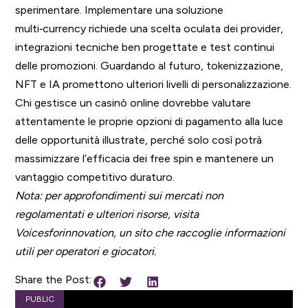
sperimentare. Implementare una soluzione
multi‑currency richiede una scelta oculata dei provider,
integrazioni tecniche ben progettate e test continui
delle promozioni. Guardando al futuro, tokenizzazione,
NFT e IA promettono ulteriori livelli di personalizzazione.
Chi gestisce un casinò online dovrebbe valutare
attentamente le proprie opzioni di pagamento alla luce
delle opportunità illustrate, perché solo così potrà
massimizzare l’efficacia dei free spin e mantenere un
vantaggio competitivo duraturo.
Nota: per approfondimenti sui mercati non
regolamentati e ulteriori risorse, visita
Voicesforinnovation, un sito che raccoglie informazioni
utili per operatori e giocatori.
Share the Post:
PUBLIC