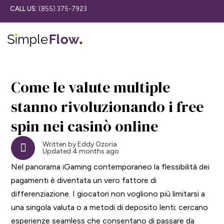
CALL US:
(855) 375-7923
Come le valute multiple
stanno rivoluzionando i free
spin nei casinò online
Written by Eddy Ozoria
Updated 4 months ago
Nel panorama iGaming contemporaneo la flessibilità dei
pagamenti è diventata un vero fattore di
differenziazione. I giocatori non vogliono più limitarsi a
una singola valuta o a metodi di deposito lenti; cercano
esperienze seamless che consentano di passare da