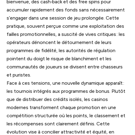
bienvenue, des cash‑back et des free spins pour
accumuler rapidement des fonds sans nécessairement
s’engager dans une session de jeu prolongée. Cette
pratique, souvent perçue comme une exploitation des
failles promotionnelles, a suscité de vives critiques : les
opérateurs dénoncent le détournement de leurs
programmes de fidélité, les autorités de régulation
pointent du doigt le risque de blanchiment et les
communautés de joueurs se divisent entre chasseurs
et puristes.
Face à ces tensions, une nouvelle dynamique apparaît :
les tournois intégrés aux programmes de bonus. Plutôt
que de distribuer des crédits isolés, les casinos
modernes transforment chaque promotion en une
compétition structurée où les points, le classement et
les récompenses sont clairement définis. Cette
évolution vise à concilier attractivité et équité, en