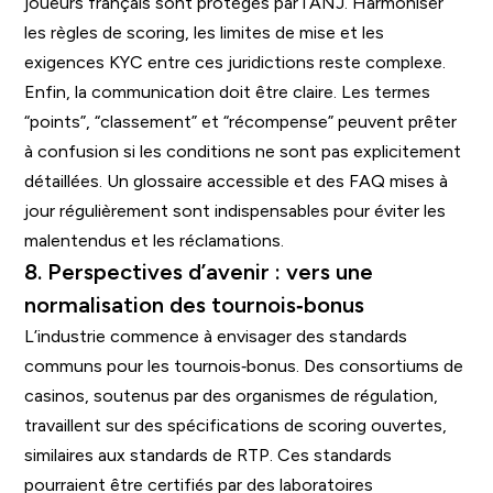
joueurs français sont protégés par l’ANJ. Harmoniser
les règles de scoring, les limites de mise et les
exigences KYC entre ces juridictions reste complexe.
Enfin, la communication doit être claire. Les termes
“points”, “classement” et “récompense” peuvent prêter
à confusion si les conditions ne sont pas explicitement
détaillées. Un glossaire accessible et des FAQ mises à
jour régulièrement sont indispensables pour éviter les
malentendus et les réclamations.
8. Perspectives d’avenir : vers une
normalisation des tournois‑bonus
L’industrie commence à envisager des standards
communs pour les tournois‑bonus. Des consortiums de
casinos, soutenus par des organismes de régulation,
travaillent sur des spécifications de scoring ouvertes,
similaires aux standards de RTP. Ces standards
pourraient être certifiés par des laboratoires