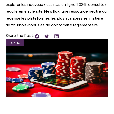
explorer les nouveaux casinos en ligne 2026, consultez
régulièrement le site Newflux, une ressource neutre qui
recense les plateformes les plus avancées en matière
de tournois‑bonus et de conformité réglementaire.
Share the Post:
PUBLIC