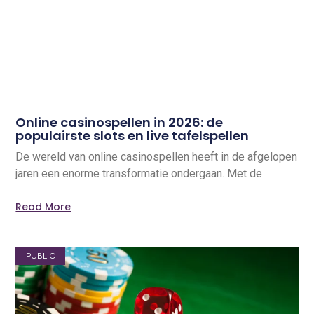
Online casinospellen in 2026: de
populairste slots en live tafelspellen
De wereld van online casinospellen heeft in de afgelopen
jaren een enorme transformatie ondergaan. Met de
Read More
PUBLIC