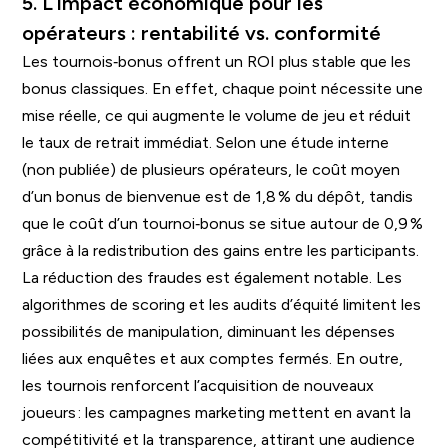
5. L’impact économique pour les
opérateurs : rentabilité vs. conformité
Les tournois‑bonus offrent un ROI plus stable que les
bonus classiques. En effet, chaque point nécessite une
mise réelle, ce qui augmente le volume de jeu et réduit
le taux de retrait immédiat. Selon une étude interne
(non publiée) de plusieurs opérateurs, le coût moyen
d’un bonus de bienvenue est de 1,8 % du dépôt, tandis
que le coût d’un tournoi‑bonus se situe autour de 0,9 %
grâce à la redistribution des gains entre les participants.
La réduction des fraudes est également notable. Les
algorithmes de scoring et les audits d’équité limitent les
possibilités de manipulation, diminuant les dépenses
liées aux enquêtes et aux comptes fermés. En outre,
les tournois renforcent l’acquisition de nouveaux
joueurs : les campagnes marketing mettent en avant la
compétitivité et la transparence, attirant une audience