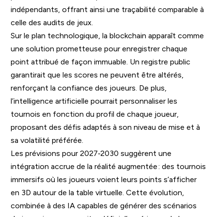
indépendants, offrant ainsi une traçabilité comparable à
celle des audits de jeux.
Sur le plan technologique, la blockchain apparaît comme
une solution prometteuse pour enregistrer chaque
point attribué de façon immuable. Un registre public
garantirait que les scores ne peuvent être altérés,
renforçant la confiance des joueurs. De plus,
l’intelligence artificielle pourrait personnaliser les
tournois en fonction du profil de chaque joueur,
proposant des défis adaptés à son niveau de mise et à
sa volatilité préférée.
Les prévisions pour 2027‑2030 suggèrent une
intégration accrue de la réalité augmentée : des tournois
immersifs où les joueurs voient leurs points s’afficher
en 3D autour de la table virtuelle. Cette évolution,
combinée à des IA capables de générer des scénarios