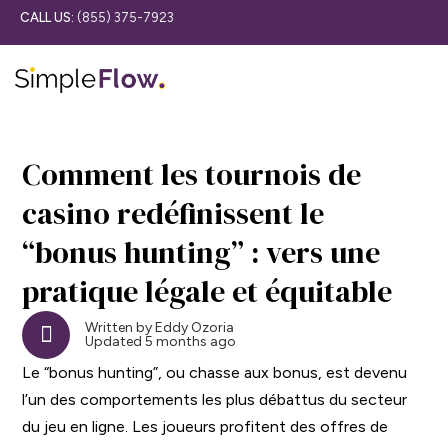
CALL US:
(855) 375-7923
Comment les tournois de
casino redéfinissent le
“bonus hunting” : vers une
pratique légale et équitable
Written by Eddy Ozoria
Updated 5 months ago
Le “bonus hunting”, ou chasse aux bonus, est devenu
l’un des comportements les plus débattus du secteur
du jeu en ligne. Les joueurs profitent des offres de