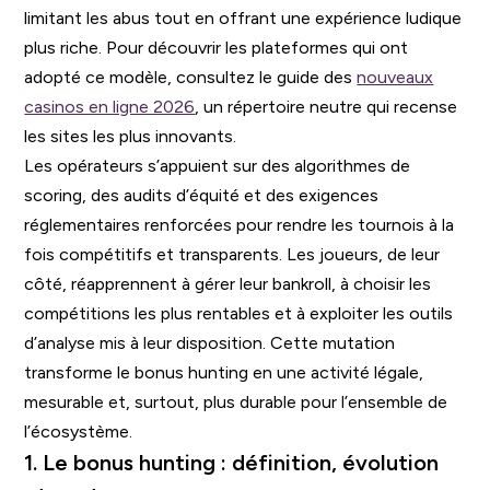
limitant les abus tout en offrant une expérience ludique
plus riche. Pour découvrir les plateformes qui ont
adopté ce modèle, consultez le guide des
nouveaux
casinos en ligne 2026
, un répertoire neutre qui recense
les sites les plus innovants.
Les opérateurs s’appuient sur des algorithmes de
scoring, des audits d’équité et des exigences
réglementaires renforcées pour rendre les tournois à la
fois compétitifs et transparents. Les joueurs, de leur
côté, réapprennent à gérer leur bankroll, à choisir les
compétitions les plus rentables et à exploiter les outils
d’analyse mis à leur disposition. Cette mutation
transforme le bonus hunting en une activité légale,
mesurable et, surtout, plus durable pour l’ensemble de
l’écosystème.
1. Le bonus hunting : définition, évolution