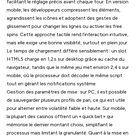
facilitant le réglage précis avant chaque tour. En version
mobile, les développeurs compressent les éléments,
agrandissent les icônes et adoptent des gestes de
glissement pour changer les lignes ou activer les free
spins. Cette approche tactile rend l’interaction intuitive,
mais elle exige une bonne visibilité, surtout en plein jour.
Le temps de chargement diffère sensiblement : un slot
HTML5 charge en 1,2 s sur desktop grâce au cache du
navigateur, tandis que le même jeu met environ 2,4 s sur
mobile, où le processeur doit décoder le même script
tout en gérant les notifications système.
Gestion des paramètres de mise : sur PC, il est possible
de sauvegarder plusieurs profils de pari, ce qui est utile
pour alterner entre volatilité faible et haute. Sur mobile,
la plupart des casinos offrent un « quick bet » qui
mémorise le dernier montant choisi, simplifiant le
processus mais limitant la granularité. Quant à la mise en