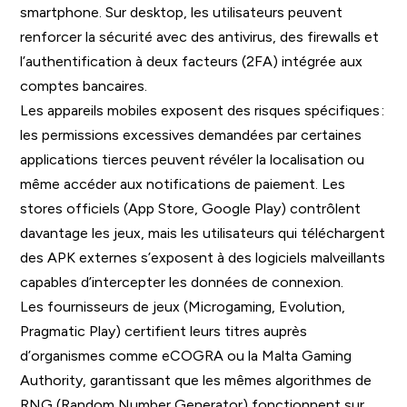
smartphone. Sur desktop, les utilisateurs peuvent
renforcer la sécurité avec des antivirus, des firewalls et
l’authentification à deux facteurs (2FA) intégrée aux
comptes bancaires.
Les appareils mobiles exposent des risques spécifiques :
les permissions excessives demandées par certaines
applications tierces peuvent révéler la localisation ou
même accéder aux notifications de paiement. Les
stores officiels (App Store, Google Play) contrôlent
davantage les jeux, mais les utilisateurs qui téléchargent
des APK externes s’exposent à des logiciels malveillants
capables d’intercepter les données de connexion.
Les fournisseurs de jeux (Microgaming, Evolution,
Pragmatic Play) certifient leurs titres auprès
d’organismes comme eCOGRA ou la Malta Gaming
Authority, garantissant que les mêmes algorithmes de
RNG (Random Number Generator) fonctionnent sur