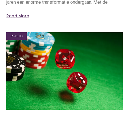
jaren een enorme transformatie ondergaan. Met de
Read More
PUBLIC