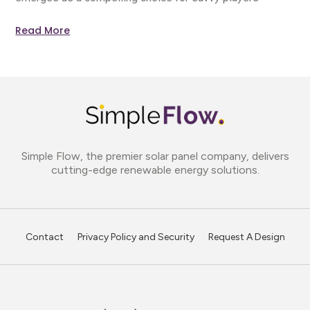
Read More
Simple Flow, the premier solar panel company, delivers
cutting-edge renewable energy solutions.
Contact
Privacy Policy and Security
Request A Design