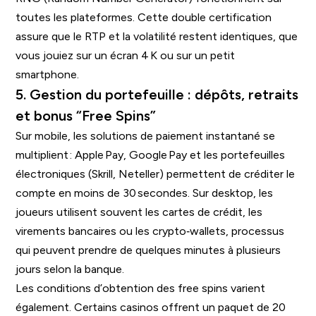
toutes les plateformes. Cette double certification
assure que le RTP et la volatilité restent identiques, que
vous jouiez sur un écran 4 K ou sur un petit
smartphone.
5. Gestion du portefeuille : dépôts, retraits
et bonus “Free Spins”
Sur mobile, les solutions de paiement instantané se
multiplient : Apple Pay, Google Pay et les portefeuilles
électroniques (Skrill, Neteller) permettent de créditer le
compte en moins de 30 secondes. Sur desktop, les
joueurs utilisent souvent les cartes de crédit, les
virements bancaires ou les crypto‑wallets, processus
qui peuvent prendre de quelques minutes à plusieurs
jours selon la banque.
Les conditions d’obtention des free spins varient
également. Certains casinos offrent un paquet de 20