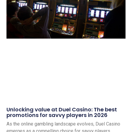
Unlocking value at Duel Casino: The best
promotions for savvy players in 2026
As the online gambling landscape evolves, Duel Casino
emerges as a compelling choice for savvy players