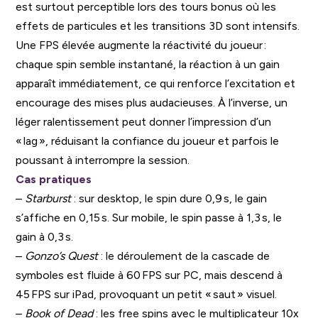
est surtout perceptible lors des tours bonus où les
effets de particules et les transitions 3D sont intensifs.
Une FPS élevée augmente la réactivité du joueur :
chaque spin semble instantané, la réaction à un gain
apparaît immédiatement, ce qui renforce l’excitation et
encourage des mises plus audacieuses. À l’inverse, un
léger ralentissement peut donner l’impression d’un
« lag », réduisant la confiance du joueur et parfois le
poussant à interrompre la session.
Cas pratiques
–
Starburst
: sur desktop, le spin dure 0,9 s, le gain
s’affiche en 0,15 s. Sur mobile, le spin passe à 1,3 s, le
gain à 0,3 s.
–
Gonzo’s Quest
: le déroulement de la cascade de
symboles est fluide à 60 FPS sur PC, mais descend à
45 FPS sur iPad, provoquant un petit « saut » visuel.
–
Book of Dead
: les free spins avec le multiplicateur 10x