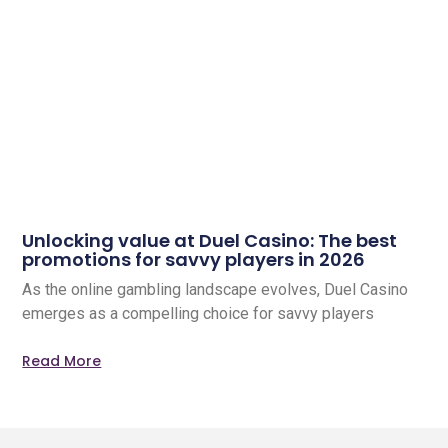
Unlocking value at Duel Casino: The best
promotions for savvy players in 2026
As the online gambling landscape evolves, Duel Casino
emerges as a compelling choice for savvy players
Read More