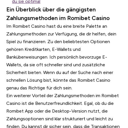
du sie optimal
Ein Überblick über die gängigsten
Zahlungsmethoden im Romibet Casino
Im Romibet Casino hast du eine breite Palette an
Zahlungsmethoden zur Verfügung, die dir helfen, dein
Spiel zu finanzieren. Zu den beliebtesten Optionen
gehören Kreditkarten, E-Wallets und
Banküberweisungen. Ich persönlich bevorzuge E-
Wallets, da sie oft schneller sind und zusätzliche
Sicherheit bieten. Wenn du auf der Suche nach einer
schnellen Lösung bist, könnte das Romibet Casino
genau das Richtige für dich sein.
Ein weiterer Vorteil der Zahlungsmethoden im Romibet
Casino ist die Benutzerfreundlichkeit. Egal, ob du die
Romibet App oder die Desktop-Version nutzt, die
Zahlungsoptionen sind klar strukturiert und leicht zu
finden. Du kannst dir sicher sein, dass die Transaktionen