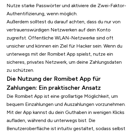
Nutze starke Passwörter und aktiviere die Zwei-Faktor-
Authentifizierung, wenn möglich.
Außerdem solltest du darauf achten, dass du nur von
vertrauenswürdigen Netzwerken auf dein Konto
zugreifst. Öffentliche WLAN-Netzwerke sind oft
unsicher und können ein Ziel für Hacker sein. Wenn du
unterwegs mit der Romibet App spielst, nutze ein
sicheres, privates Netzwerk, um deine Zahlungsdaten
zu schützen.
Die Nutzung der Romibet App für
Zahlungen: Ein praktischer Ansatz
Die Romibet App ist eine großartige Möglichkeit, um
bequem Einzahlungen und Auszahlungen vorzunehmen.
Mit der App kannst du dein Guthaben in wenigen Klicks
aufladen, während du unterwegs bist. Die
Benutzeroberfläche ist intuitiv gestaltet, sodass selbst