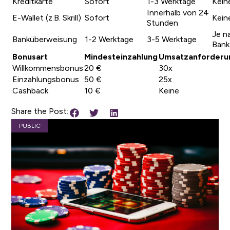
Kreditkarte
Sofort
1-3 Werktage
Kein
Innerhalb von 24
E-Wallet (z.B. Skrill)
Sofort
Kein
Stunden
Je n
Banküberweisung
1-2 Werktage
3-5 Werktage
Bank
Bonusart
Mindesteinzahlung
Umsatzanforderu
Willkommensbonus
20 €
30x
Einzahlungsbonus
50 €
25x
Cashback
10 €
Keine
Share the Post:
PUBLIC