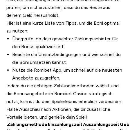
prüfen, um sicherzustellen, dass du das Beste aus
deinem Geld herausholst.
Hier ist eine kurze Liste von Tipps, um die Boni optimal
zu nutzen:
Überprüfe, ob dein gewählter Zahlungsanbieter für
den Bonus qualifiziert ist.
Beachte die Umsatzbedingungen und wie schnell du
die Boni umsetzen kannst.
Nutze die Romibet App, um schnell auf die neuesten
Angebote zuzugreifen.
Indem du die richtigen Zahlungsmethoden wählst und
die Bonusangebote im Romibet Casino strategisch
nutzt, kannst du dein Spielerlebnis erheblich verbessern.
Halte Ausschau nach Aktionen, die dir zusätzliche
Vorteile bieten, und genieße dein Spiel!
Zahlungsmethode
Einzahlungszeit
Auszahlungszeit
Geb