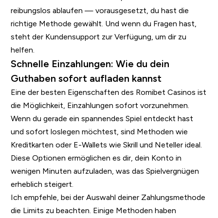
reibungslos ablaufen — vorausgesetzt, du hast die
richtige Methode gewählt. Und wenn du Fragen hast,
steht der Kundensupport zur Verfügung, um dir zu
helfen.
Schnelle Einzahlungen: Wie du dein
Guthaben sofort aufladen kannst
Eine der besten Eigenschaften des Romibet Casinos ist
die Möglichkeit, Einzahlungen sofort vorzunehmen.
Wenn du gerade ein spannendes Spiel entdeckt hast
und sofort loslegen möchtest, sind Methoden wie
Kreditkarten oder E-Wallets wie Skrill und Neteller ideal.
Diese Optionen ermöglichen es dir, dein Konto in
wenigen Minuten aufzuladen, was das Spielvergnügen
erheblich steigert.
Ich empfehle, bei der Auswahl deiner Zahlungsmethode
die Limits zu beachten. Einige Methoden haben