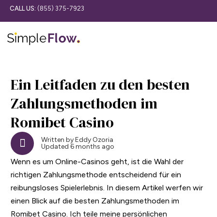
CALL US:
(855) 375-7923
Ein Leitfaden zu den besten
Zahlungsmethoden im
Romibet Casino
Written by Eddy Ozoria
Updated 6 months ago
Wenn es um Online-Casinos geht, ist die Wahl der
richtigen Zahlungsmethode entscheidend für ein
reibungsloses Spielerlebnis. In diesem Artikel werfen wir
einen Blick auf die besten Zahlungsmethoden im
Romibet Casino. Ich teile meine persönlichen