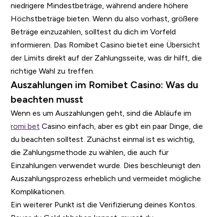
niedrigere Mindestbeträge, während andere höhere
Höchstbeträge bieten. Wenn du also vorhast, größere
Beträge einzuzahlen, solltest du dich im Vorfeld
informieren. Das Romibet Casino bietet eine Übersicht
der Limits direkt auf der Zahlungsseite, was dir hilft, die
richtige Wahl zu treffen.
Auszahlungen im Romibet Casino: Was du
beachten musst
Wenn es um Auszahlungen geht, sind die Abläufe im
romi bet
Casino einfach, aber es gibt ein paar Dinge, die
du beachten solltest. Zunächst einmal ist es wichtig,
die Zahlungsmethode zu wählen, die auch für
Einzahlungen verwendet wurde. Dies beschleunigt den
Auszahlungsprozess erheblich und vermeidet mögliche
Komplikationen.
Ein weiterer Punkt ist die Verifizierung deines Kontos.