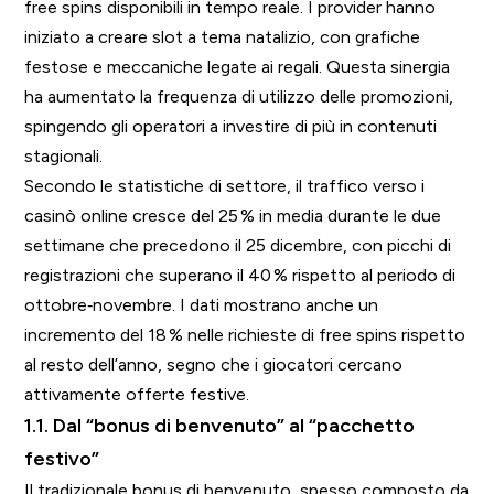
free spins disponibili in tempo reale. I provider hanno
iniziato a creare slot a tema natalizio, con grafiche
festose e meccaniche legate ai regali. Questa sinergia
ha aumentato la frequenza di utilizzo delle promozioni,
spingendo gli operatori a investire di più in contenuti
stagionali.
Secondo le statistiche di settore, il traffico verso i
casinò online cresce del 25 % in media durante le due
settimane che precedono il 25 dicembre, con picchi di
registrazioni che superano il 40 % rispetto al periodo di
ottobre‑novembre. I dati mostrano anche un
incremento del 18 % nelle richieste di free spins rispetto
al resto dell’anno, segno che i giocatori cercano
attivamente offerte festive.
1.1. Dal “bonus di benvenuto” al “pacchetto
festivo”
Il tradizionale bonus di benvenuto, spesso composto da