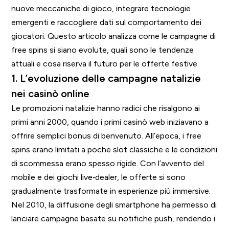
nuove meccaniche di gioco, integrare tecnologie
emergenti e raccogliere dati sul comportamento dei
giocatori. Questo articolo analizza come le campagne di
free spins si siano evolute, quali sono le tendenze
attuali e cosa riserva il futuro per le offerte festive.
1. L’evoluzione delle campagne natalizie
nei casinò online
Le promozioni natalizie hanno radici che risalgono ai
primi anni 2000, quando i primi casinò web iniziavano a
offrire semplici bonus di benvenuto. All’epoca, i free
spins erano limitati a poche slot classiche e le condizioni
di scommessa erano spesso rigide. Con l’avvento del
mobile e dei giochi live‑dealer, le offerte si sono
gradualmente trasformate in esperienze più immersive.
Nel 2010, la diffusione degli smartphone ha permesso di
lanciare campagne basate su notifiche push, rendendo i