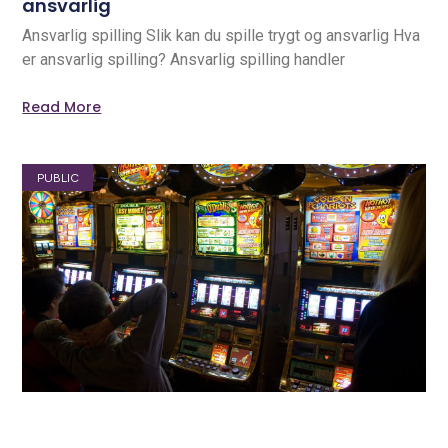
ansvarlig
Ansvarlig spilling Slik kan du spille trygt og ansvarlig Hva
er ansvarlig spilling? Ansvarlig spilling handler
Read More
PUBLIC