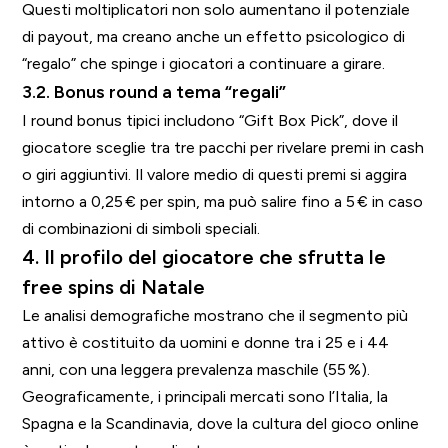
Questi moltiplicatori non solo aumentano il potenziale
di payout, ma creano anche un effetto psicologico di
“regalo” che spinge i giocatori a continuare a girare.
3.2. Bonus round a tema “regali”
I round bonus tipici includono “Gift Box Pick”, dove il
giocatore sceglie tra tre pacchi per rivelare premi in cash
o giri aggiuntivi. Il valore medio di questi premi si aggira
intorno a 0,25 € per spin, ma può salire fino a 5 € in caso
di combinazioni di simboli speciali.
4. Il profilo del giocatore che sfrutta le
free spins di Natale
Le analisi demografiche mostrano che il segmento più
attivo è costituito da uomini e donne tra i 25 e i 44
anni, con una leggera prevalenza maschile (55 %).
Geograficamente, i principali mercati sono l’Italia, la
Spagna e la Scandinavia, dove la cultura del gioco online