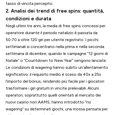
tasso di vincita percepito.
2. Analisi dei trend di free spins: quantità,
condizioni e durata
Negli ultimi tre anni, la media di free spins concessi per
operatore durante il periodo natalizio è passata da
50‑70 a oltre 120 giri per utente registrato. I picchi
settimanali si concentrano nella prima e nella seconda
settimana di dicembre, quando le campagne “12 giorni di
Natale” o “Countdown to New Year” vengono lanciate.
Le condizioni di wagering hanno subito un’allentamento
significativo: il requisito medio è sceso da 40x a 25x
l’importo del bonus, rendendo più facile per i giocatori
trasformare i giri gratuiti in vincite prelevabili. Alcuni
operatori, soprattutto quelli orientati al mercato dei
nuovi casino non AAMS, hanno introdotto “no
wagering” su determinati giochi, una mossa pensata per