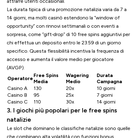
attrarre utenti occasionali.
La durata tipica di una promozione natalizia varia da 7 a
14 giorni, ma molti casinò estendono la “window of
opportunity” con rinnovi settimanali o con eventi a
sorpresa, come “gift‑drop” di 10 free spins aggiuntivi per
chi effettua un deposito entro le 23:59 di un giorno
specifico. Questa flessibilità incentiva la frequenza di
accesso e aumenta il valore medio per giocatore
(AVGP).
Free Spins
Wagering
Durata
Operatore
Media
Medio
Campagna
Casino A
130
20x
10 giorni
Casino B
95
25x
7 giorni
Casino C
110
30x
14 giorni
3. I giochi più popolari per le free spins
natalizie
Le slot che dominano le classifiche natalizie sono quelle
che combinano alta volatilità con funzioni bonus