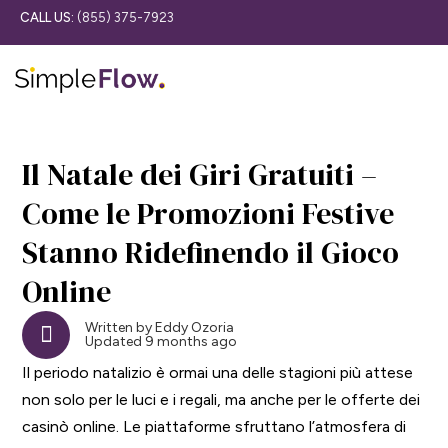
CALL US:
(855) 375-7923
Il Natale dei Giri Gratuiti –
Come le Promozioni Festive
Stanno Ridefinendo il Gioco
Online
Written by Eddy Ozoria
Updated 9 months ago
Il periodo natalizio è ormai una delle stagioni più attese
non solo per le luci e i regali, ma anche per le offerte dei
casinò online. Le piattaforme sfruttano l’atmosfera di