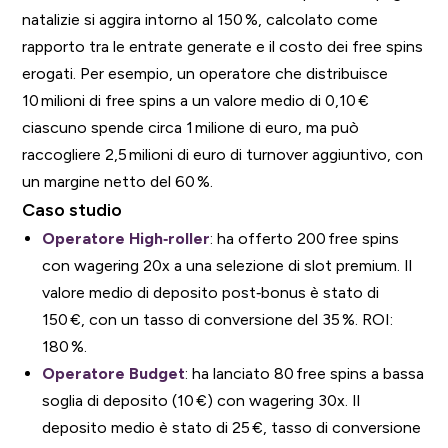
natalizie si aggira intorno al 150 %, calcolato come
rapporto tra le entrate generate e il costo dei free spins
erogati. Per esempio, un operatore che distribuisce
10 milioni di free spins a un valore medio di 0,10 €
ciascuno spende circa 1 milione di euro, ma può
raccogliere 2,5 milioni di euro di turnover aggiuntivo, con
un margine netto del 60 %.
Caso studio
Operatore High‑roller
: ha offerto 200 free spins
con wagering 20x a una selezione di slot premium. Il
valore medio di deposito post‑bonus è stato di
150 €, con un tasso di conversione del 35 %. ROI:
180 %.
Operatore Budget
: ha lanciato 80 free spins a bassa
soglia di deposito (10 €) con wagering 30x. Il
deposito medio è stato di 25 €, tasso di conversione