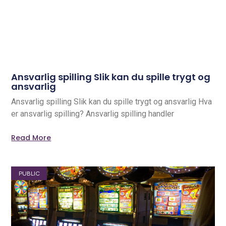
Ansvarlig spilling Slik kan du spille trygt og
ansvarlig
Ansvarlig spilling Slik kan du spille trygt og ansvarlig Hva
er ansvarlig spilling? Ansvarlig spilling handler
Read More
PUBLIC