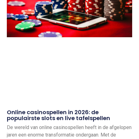
Online casinospellen in 2026: de
populairste slots en live tafelspellen
De wereld van online casinospellen heeft in de afgelopen
jaren een enorme transformatie ondergaan. Met de