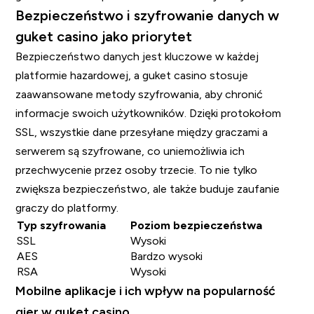
Bezpieczeństwo i szyfrowanie danych w
guket casino jako priorytet
Bezpieczeństwo danych jest kluczowe w każdej
platformie hazardowej, a guket casino stosuje
zaawansowane metody szyfrowania, aby chronić
informacje swoich użytkowników. Dzięki protokołom
SSL, wszystkie dane przesyłane między graczami a
serwerem są szyfrowane, co uniemożliwia ich
przechwycenie przez osoby trzecie. To nie tylko
zwiększa bezpieczeństwo, ale także buduje zaufanie
graczy do platformy.
Typ szyfrowania
Poziom bezpieczeństwa
SSL
Wysoki
AES
Bardzo wysoki
RSA
Wysoki
Mobilne aplikacje i ich wpływ na popularność
gier w guket casino