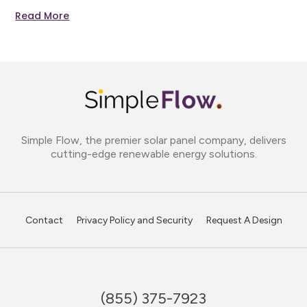
Read More
Simple Flow, the premier solar panel company, delivers
cutting-edge renewable energy solutions.
Contact
Privacy Policy and Security
Request A Design
(855) 375-7923