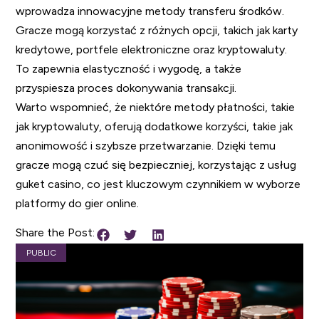
wprowadza innowacyjne metody transferu środków.
Gracze mogą korzystać z różnych opcji, takich jak karty
kredytowe, portfele elektroniczne oraz kryptowaluty.
To zapewnia elastyczność i wygodę, a także
przyspiesza proces dokonywania transakcji.
Warto wspomnieć, że niektóre metody płatności, takie
jak kryptowaluty, oferują dodatkowe korzyści, takie jak
anonimowość i szybsze przetwarzanie. Dzięki temu
gracze mogą czuć się bezpieczniej, korzystając z usług
guket casino, co jest kluczowym czynnikiem w wyborze
platformy do gier online.
Share the Post:
PUBLIC