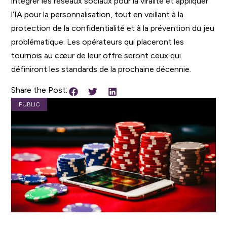
intégrer les réseaux sociaux pour la viralité et appliquer
l’IA pour la personnalisation, tout en veillant à la
protection de la confidentialité et à la prévention du jeu
problématique. Les opérateurs qui placeront les
tournois au cœur de leur offre seront ceux qui
définiront les standards de la prochaine décennie.
Share the Post:
PUBLIC