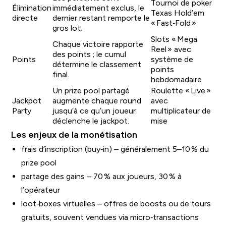
Tournoi de poker
Élimination
immédiatement exclus, le
Texas Hold’em
directe
dernier restant remporte le
« Fast‑Fold »
gros lot.
Slots « Mega
Chaque victoire rapporte
Reel » avec
des points ; le cumul
Points
système de
détermine le classement
points
final.
hebdomadaire
Un prize pool partagé
Roulette « Live »
Jackpot
augmente chaque round
avec
Party
jusqu’à ce qu’un joueur
multiplicateur de
déclenche le jackpot.
mise
Les enjeux de la monétisation
frais d’inscription (buy‑in) – généralement 5–10 % du
prize pool
partage des gains – 70 % aux joueurs, 30 % à
l’opérateur
loot‑boxes virtuelles – offres de boosts ou de tours
gratuits, souvent vendues via micro‑transactions