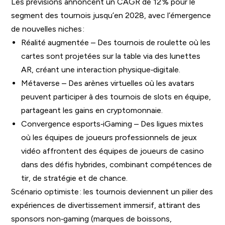
Les prévisions annoncent un CAGR de 12 % pour le
segment des tournois jusqu’en 2028, avec l’émergence
de nouvelles niches :
Réalité augmentée – Des tournois de roulette où les
cartes sont projetées sur la table via des lunettes
AR, créant une interaction physique‑digitale.
Métaverse – Des arènes virtuelles où les avatars
peuvent participer à des tournois de slots en équipe,
partageant les gains en cryptomonnaie.
Convergence esports‑iGaming – Des ligues mixtes
où les équipes de joueurs professionnels de jeux
vidéo affrontent des équipes de joueurs de casino
dans des défis hybrides, combinant compétences de
tir, de stratégie et de chance.
Scénario optimiste : les tournois deviennent un pilier des
expériences de divertissement immersif, attirant des
sponsors non‑gaming (marques de boissons,