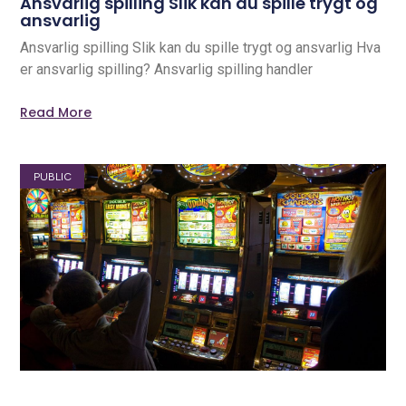
Ansvarlig spilling Slik kan du spille trygt og
ansvarlig
Ansvarlig spilling Slik kan du spille trygt og ansvarlig Hva
er ansvarlig spilling? Ansvarlig spilling handler
Read More
PUBLIC