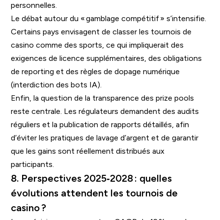
personnelles.
Le débat autour du « gamblage compétitif » s’intensifie.
Certains pays envisagent de classer les tournois de
casino comme des sports, ce qui impliquerait des
exigences de licence supplémentaires, des obligations
de reporting et des règles de dopage numérique
(interdiction des bots IA).
Enfin, la question de la transparence des prize pools
reste centrale. Les régulateurs demandent des audits
réguliers et la publication de rapports détaillés, afin
d’éviter les pratiques de lavage d’argent et de garantir
que les gains sont réellement distribués aux
participants.
8. Perspectives 2025‑2028 : quelles
évolutions attendent les tournois de
casino ?