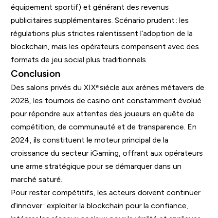
équipement sportif) et générant des revenus
publicitaires supplémentaires. Scénario prudent : les
régulations plus strictes ralentissent l’adoption de la
blockchain, mais les opérateurs compensent avec des
formats de jeu social plus traditionnels.
Conclusion
Des salons privés du XIXᵉ siècle aux arènes métavers de
2028, les tournois de casino ont constamment évolué
pour répondre aux attentes des joueurs en quête de
compétition, de communauté et de transparence. En
2024, ils constituent le moteur principal de la
croissance du secteur iGaming, offrant aux opérateurs
une arme stratégique pour se démarquer dans un
marché saturé.
Pour rester compétitifs, les acteurs doivent continuer
d’innover : exploiter la blockchain pour la confiance,