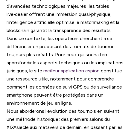
d’avancées technologiques majeures : les tables
live‑dealer offrent une immersion quasi‑physique,
l’intelligence artificielle optimise le matchmaking et la
blockchain garantit la transparence des résultats.
Dans ce contexte, les opérateurs cherchent à se
différencier en proposant des formats de tournoi
toujours plus créatifs. Pour ceux qui souhaitent
approfondir les aspects techniques ou les implications
juridiques, le site
meilleur application espion
constitue
une ressource utile, notamment pour comprendre
comment les données de suivi GPS ou de surveillance
smartphone peuvent être protégées dans un
environnement de jeu en ligne.
Nous aborderons l’évolution des tournois en suivant
une méthode historique : des premiers salons du
XIXᵉ siècle aux métavers de demain, en passant par les