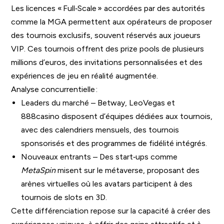
Les licences « Full‑Scale » accordées par des autorités
comme la MGA permettent aux opérateurs de proposer
des tournois exclusifs, souvent réservés aux joueurs
VIP. Ces tournois offrent des prize pools de plusieurs
millions d’euros, des invitations personnalisées et des
expériences de jeu en réalité augmentée.
Analyse concurrentielle :
Leaders du marché – Betway, LeoVegas et
888casino disposent d’équipes dédiées aux tournois,
avec des calendriers mensuels, des tournois
sponsorisés et des programmes de fidélité intégrés.
Nouveaux entrants – Des start‑ups comme
MetaSpin
misent sur le métaverse, proposant des
arènes virtuelles où les avatars participent à des
tournois de slots en 3D.
Cette différenciation repose sur la capacité à créer des