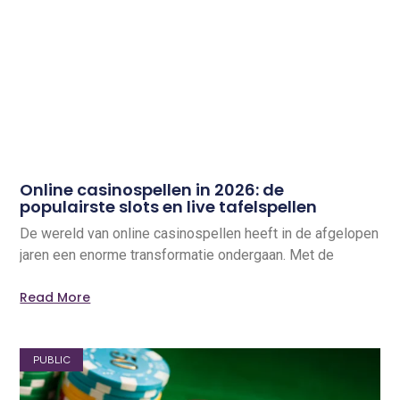
Online casinospellen in 2026: de
populairste slots en live tafelspellen
De wereld van online casinospellen heeft in de afgelopen
jaren een enorme transformatie ondergaan. Met de
Read More
PUBLIC