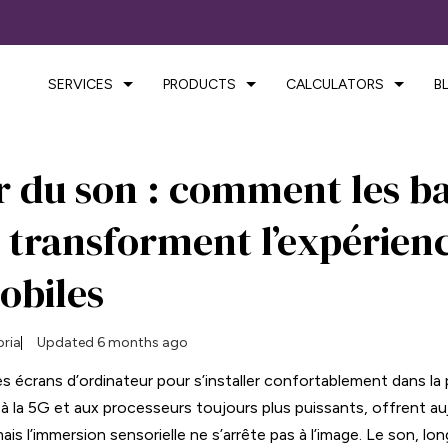
SERVICES
PRODUCTS
CALCULATORS
B
r du son : comment les b
s transforment l’expérien
obiles
oria
Updated 6 months ago
 les écrans d’ordinateur pour s’installer confortablement dans l
 la 5G et aux processeurs toujours plus puissants, offrent au
mais l’immersion sensorielle ne s’arrête pas à l’image. Le son, l