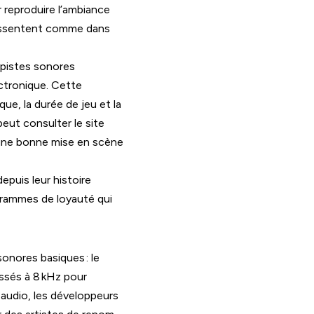
r reproduire l’ambiance
 ressentent comme dans
 pistes sonores
ctronique. Cette
ue, la durée de jeu et la
peut consulter le site
une bonne mise en scène
epuis leur histoire
ogrammes de loyauté qui
onores basiques : le
essés à 8 kHz pour
audio, les développeurs