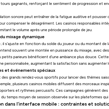
 tours gagnants, renforçant le sentiment de progression et en
lation sonore peut entraîner de la fatigue auditive et pousser 
our compenser le désagrément. Les casinos responsables int
mitant le volume après une période prolongée de jeu.
t du mixage dynamique
 ; il s’ajuste en fonction du solde du joueur ou du montant de l
entend souvent une montée en puissance du mixage, avec des
s petits parieurs bénéficient d’une ambiance plus douce. Cett
 personnalisée, augmentant la satisfaction sans augmenter le
es et événements spéciaux
 des grands rendez‑vous sportifs pour lancer des thèmes saiso
mple, plusieurs casinos mobiles diffusent des morceaux inspir
pporters et rythmes percussifs. Ces campagnes génèrent des
 du temps moyen de session observée sur les plateformes qui
on dans l’interface mobile : contraintes et solut