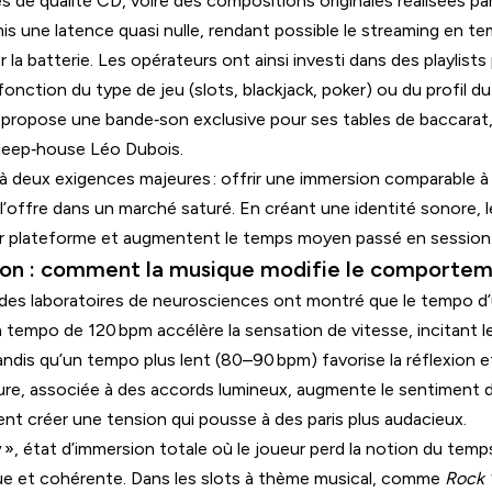
es de qualité CD, voire des compositions originales réalisées pa
s une latence quasi nulle, rendant possible le streaming en t
r la batterie. Les opérateurs ont ainsi investi dans des playlist
nction du type de jeu (slots, blackjack, poker) ou du profil du
propose une bande‑son exclusive pour ses tables de baccarat
deep‑house Léo Dubois.
 deux exigences majeures : offrir une immersion comparable à 
r l’offre dans un marché saturé. En créant une identité sonore,
ur plateforme et augmentent le temps moyen passé en session
 son : comment la musique modifie le comportem
es laboratoires de neurosciences ont montré que le tempo d’
tempo de 120 bpm accélère la sensation de vitesse, incitant le
dis qu’un tempo plus lent (80–90 bpm) favorise la réflexion et r
ure, associée à des accords lumineux, augmente le sentiment de
nt créer une tension qui pousse à des paris plus audacieux.
, état d’immersion totale où le joueur perd la notion du temp
e et cohérente. Dans les slots à thème musical, comme
Rock ‘