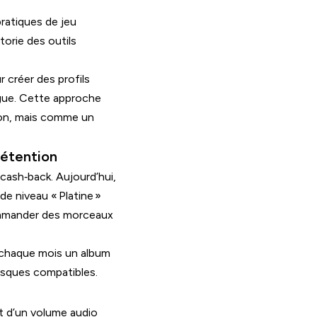
ratiques de jeu
orie des outils
 créer des profils
igue. Cette approche
ion, mais comme un
rétention
cash‑back. Aujourd’hui,
e niveau « Platine »
ommander des morceaux
 chaque mois un album
casques compatibles.
 d’un volume audio