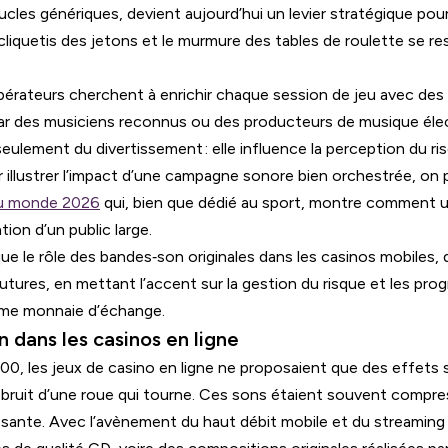
ucles génériques, devient aujourd’hui un levier stratégique pou
le cliquetis des jetons et le murmure des tables de roulette se
pérateurs cherchent à enrichir chaque session de jeu avec des
ar des musiciens reconnus ou des producteurs de musique éle
eulement du divertissement : elle influence la perception du risq
r illustrer l’impact d’une campagne sonore bien orchestrée, on 
du monde 2026
qui, bien que dédié au sport, montre comment 
tion d’un public large.
ique le rôle des bandes‑son originales dans les casinos mobiles, d
utures, en mettant l’accent sur la gestion du risque et les pr
mme monnaie d’échange.
on dans les casinos en ligne
, les jeux de casino en ligne ne proposaient que des effets s
 le bruit d’une roue qui tourne. Ces sons étaient souvent compr
sante. Avec l’avènement du haut débit mobile et du streaming 