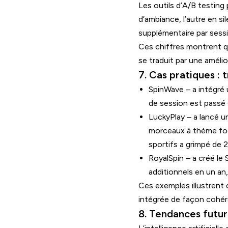
Les outils d’A/B testin
d’ambiance, l’autre en si
supplémentaire par sessi
Ces chiffres montrent qu
se traduit par une amélio
7. Cas pratiques : 
SpinWave – a intégré
de session est passé 
LuckyPlay – a lancé 
morceaux à thème foot
sportifs a grimpé de 2
RoyalSpin – a créé le
additionnels en un an
Ces exemples illustrent 
intégrée de façon cohére
8. Tendances futur