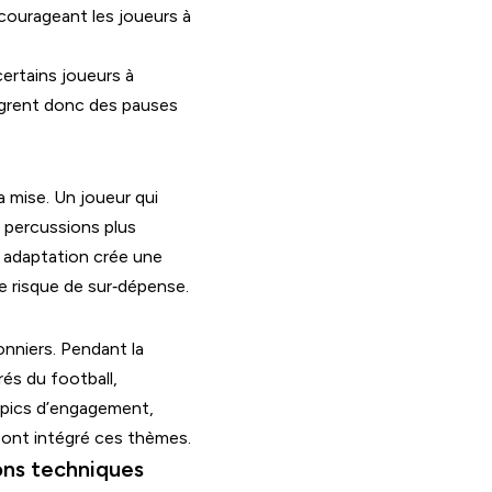
courageant les joueurs à
certains joueurs à
ègrent donc des pauses
a mise. Un joueur qui
 percussions plus
e adaptation crée une
 risque de sur‑dépense.
nniers. Pendant la
és du football,
 pics d’engagement,
 ont intégré ces thèmes.
ions techniques