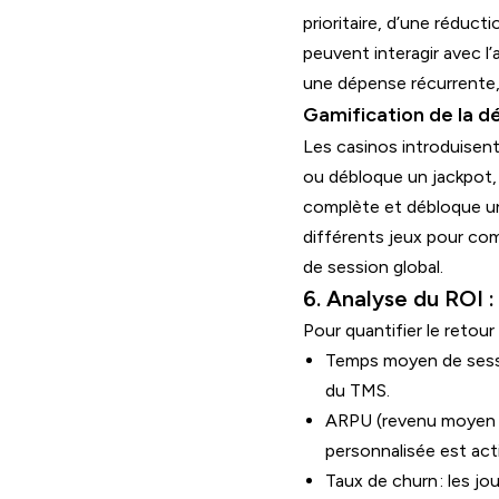
prioritaire, d’une réduct
peuvent interagir avec l’
une dépense récurrente, 
Gamification de la 
Les casinos introduisent
ou débloque un jackpot, 
complète et débloque un
différents jeux pour com
de session global.
6. Analyse du ROI 
Pour quantifier le retour
Temps moyen de sessi
du TMS.
ARPU (revenu moyen pa
personnalisée est act
Taux de churn : les j