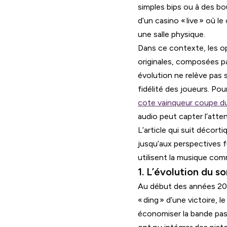
simples bips ou à des bo
d’un casino « live » où 
une salle physique.
Dans ce contexte, les o
originales, composées p
évolution ne relève pas s
fidélité des joueurs. Pou
cote vainqueur coupe 
audio peut capter l’atten
L’article qui suit décort
jusqu’aux perspectives f
utilisent la musique co
1. L’évolution du s
Au début des années 2000
« ding » d’une victoire,
économiser la bande pas