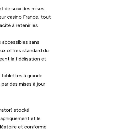
et de suivi des mises.
eur casino France, tout
cité à retenir les
s accessibles sans
 aux offres standard du
ant la fidélisation et
 tablettes à grande
 par des mises à jour
rator) stocké
raphiquement et le
aléatoire et conforme