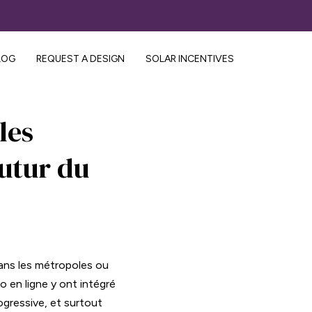
LOG
REQUEST A DESIGN
SOLAR INCENTIVES
les
utur du
dans les métropoles ou
o en ligne y ont intégré
ogressive, et surtout