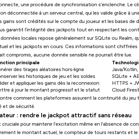
onnecte, une procédure de synchronisation s’enclenche. Le cli
n déconnectée à un serveur central, qui les valide grâce à une c
s gains sont crédités sur le compte du joueur et les bases de
us garantit l’intégrité des jackpots tout en respectant les cont
 données locales repose généralement sur SQLite ou Realm, qu
tuel et les jackpots en cours. Ces informations sont chiffrée
tait compromis, aucune donnée sensible ne pourrait être lue.
nction principale
Technologi
nérer des tirages aléatoires hors‑ligne
Java/Kotlin,
nserver les historiques de jeu et les soldes
SQLite + A
lider et appliquer les gains dès la reconnexion
HTTPS + J
ttre à jour le montant progressif et le statut
Cloud Fires
tre comment les plateformes assurent la continuité du jeu t
 et de sécurité.
sateur : rendre le jackpot attractif sans réseau
cruciale pour maintenir l’excitation même en l’absence de con
irement le montant actuel, le compteur de tours restants et le 