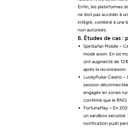
Enfin, les plateformes do
ne doit pas accéder à un
intégré, combiné à une 
non autorisés.
6. Études de cas : 
SpinSafari Mobile – Ce
mode avion. En six mo
ont augmenté de 12 €. 
après la reconnexion.
LuckyPulse Casino – 
session déconnectée 
engagés en zones rura
confirmé que le RNG l
FortunaPlay – En 2024
un sandbox sécurisé. 
notification push pe