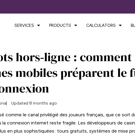
SERVICES
PRODUCTS
CALCULATORS
B
ots hors‑ligne : comment 
es mobiles préparent le f
connexion
oria
Updated 8 months ago
sé comme le canal privilégié des joueurs français, que ce soit 
ù la connexion internet reste fragile. Les développeurs de casin
lus en plus sophistiquées : tours gratuits, systèmes de mise pr