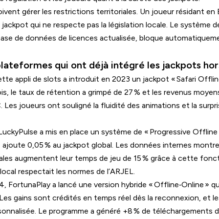
ivent gérer les restrictions territoriales. Un joueur résidant en
 jackpot qui ne respecte pas la législation locale. Le système d
base de données de licences actualisée, bloque automatiqueme
plateformes qui ont déjà intégré les jackpots hor
tte appli de slots a introduit en 2023 un jackpot « Safari Offl
is, le taux de rétention a grimpé de 27 % et les revenus moyens
Les joueurs ont souligné la fluidité des animations et la surpri
LuckyPulse a mis en place un système de « Progressive Offlin
ajoute 0,05 % au jackpot global. Les données internes montre
les augmentent leur temps de jeu de 15 % grâce à cette fonct
ocal respectait les normes de l’ARJEL.
, FortunaPlay a lancé une version hybride « Offline‑Online » qu
Les gains sont crédités en temps réel dès la reconnexion, et l
rsonnalisée. Le programme a généré +8 % de téléchargements d