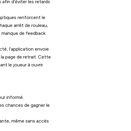
fin d’éviter les retards
aptiques renforcent le
haque arrêt de rouleau,
 le manque de feedback
té, l’application envoie
la page de retrait. Cette
nt le joueur à ouvrir
eur informé.
les chances de gagner le
ivante, même sans accès