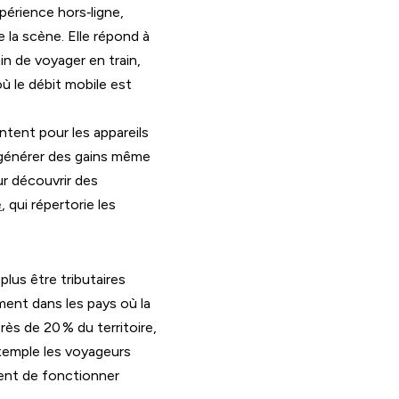
érience hors‑ligne,
 la scène. Elle répond à
in de voyager en train,
ù le débit mobile est
ntent pour les appareils
générer des gains même
ur découvrir des
e
, qui répertorie les
lus être tributaires
mment dans les pays où la
ès de 20 % du territoire,
exemple les voyageurs
ent de fonctionner