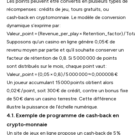
Les points peuvent être convertis en plusieurs types de
récompenses : crédits de jeu, tours gratuits, ou
cash‑back en cryptomonnaie. Le modèle de conversion
dynamique s’exprime par :
Valeur_point = (Revenue_per_play × Retention_factor) / Tot
Supposons qu’un casino en ligne génère 0,05 € de
revenu moyen par partie et qu’il souhaite conserver un
facteur de rétention de 0,8. Si 5 000 000 de points
sont distribués sur le mois, chaque point vaut :
Valeur_point = (0,05 × 0,8) / 5 000 000 ≈ 0,000008 €
Un joueur accumulant 15 000 points obtient alors
0,02 € / point, soit 300 € de crédit, contre un bonus fixe
de 50 € dans un casino terrestre. Cette différence
illustre la puissance de l’échelle numérique.
4.1. Exemple de programme de cash‑back en
crypto‑monnaie
Un site de jeux en ligne propose un cash‑back de 5 %