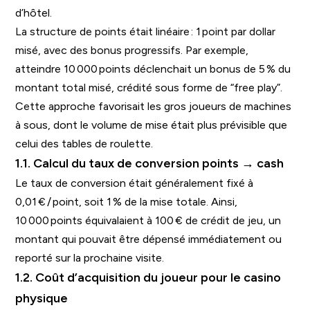
d’hôtel.
La structure de points était linéaire : 1 point par dollar
misé, avec des bonus progressifs. Par exemple,
atteindre 10 000 points déclenchait un bonus de 5 % du
montant total misé, crédité sous forme de “free play”.
Cette approche favorisait les gros joueurs de machines
à sous, dont le volume de mise était plus prévisible que
celui des tables de roulette.
1.1. Calcul du taux de conversion points → cash
Le taux de conversion était généralement fixé à
0,01 € / point, soit 1 % de la mise totale. Ainsi,
10 000 points équivalaient à 100 € de crédit de jeu, un
montant qui pouvait être dépensé immédiatement ou
reporté sur la prochaine visite.
1.2. Coût d’acquisition du joueur pour le casino
physique