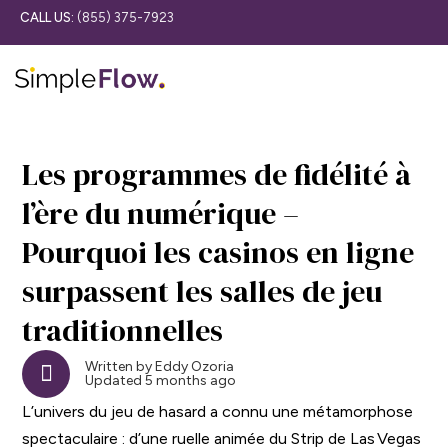
CALL US:
(855) 375-7923
Les programmes de fidélité à
l’ère du numérique –
Pourquoi les casinos en ligne
surpassent les salles de jeu
traditionnelles
Written by Eddy Ozoria
Updated 5 months ago
L’univers du jeu de hasard a connu une métamorphose
spectaculaire : d’une ruelle animée du Strip de Las Vegas