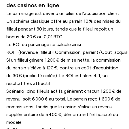
des casinos en ligne
Le parrainage est devenu un pilier de l’acquisition client.
Un schéma classique offre au parrain 10 % des mises du
filleul pendant 30 jours, tandis que le filleul reçoit un
bonus de 20 € ou 0,01 BTC.
Le ROI du parrainage se calcule ainsi :
ROI = (Revenue_filleul × Commission_parrain) / Coût_acquisit
Si un filleul génère 1 200 € de mise nette, la commission
du parrain s’élève à 120 €, contre un coût d’acquisition
de 30 € (publicité ciblée). Le ROI est alors 4 :1, un
résultat très attractif.
Scénario : cinq filleuls actifs génèrent chacun 1 200 € de
revenu, soit 6 000 € au total. Le parrain reçoit 600 € de
commissions, tandis que le casino réalise un revenu
supplémentaire de 5 400 €, démontrant l’efficacité du
modèle.