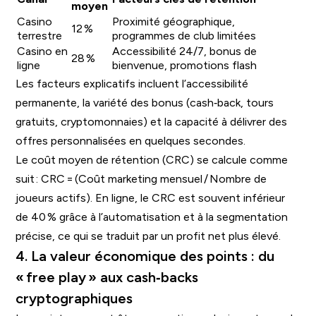
moyen
Casino
Proximité géographique,
12 %
terrestre
programmes de club limitées
Casino en
Accessibilité 24/7, bonus de
28 %
ligne
bienvenue, promotions flash
Les facteurs explicatifs incluent l’accessibilité
permanente, la variété des bonus (cash‑back, tours
gratuits, cryptomonnaies) et la capacité à délivrer des
offres personnalisées en quelques secondes.
Le coût moyen de rétention (CRC) se calcule comme
suit : CRC = (Coût marketing mensuel / Nombre de
joueurs actifs). En ligne, le CRC est souvent inférieur
de 40 % grâce à l’automatisation et à la segmentation
précise, ce qui se traduit par un profit net plus élevé.
4. La valeur économique des points : du
« free play » aux cash‑backs
cryptographiques