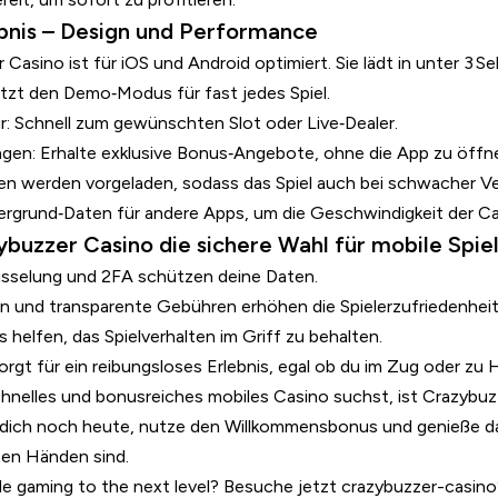
bnis – Design und Performance
Casino ist für iOS und Android optimiert. Sie lädt in unter 3 Se
tzt den Demo‑Modus für fast jedes Spiel.
r: Schnell zum gewünschten Slot oder Live‑Dealer.
gen: Erhalte exklusive Bonus‑Angebote, ohne die App zu öffn
en werden vorgeladen, sodass das Spiel auch bei schwacher Ver
ntergrund‑Daten für andere Apps, um die Geschwindigkeit der C
buzzer Casino die sichere Wahl für mobile Spiel
sselung und 2FA schützen deine Daten.
n und transparente Gebühren erhöhen die Spielerzufriedenheit
helfen, das Spielverhalten im Griff zu behalten.
rgt für ein reibungsloses Erlebnis, egal ob du im Zug oder zu H
hnelles und bonusreiches mobiles Casino suchst, ist Crazybuzz
 dich noch heute, nutze den Willkommensbonus und genieße d
ten Händen sind.
le gaming to the next level? Besuche jetzt crazybuzzer-casin