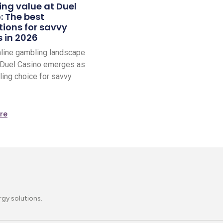
ing value at Duel
: The best
ions for savvy
s in 2026
nline gambling landscape
 Duel Casino emerges as
ling choice for savvy
re
rgy solutions.