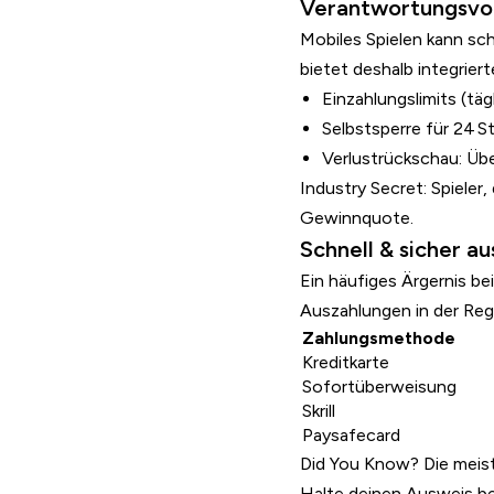
Verantwortungsvoll
Mobiles Spielen kann sch
bietet deshalb integriert
Einzahlungslimits (tä
Selbstsperre für 24 
Verlustrückschau: Üb
Industry Secret: Spieler
Gewinnquote.
Schnell & sicher a
Ein häufiges Ärgernis be
Auszahlungen in der Reg
Zahlungsmethode
Kreditkarte
Sofortüberweisung
Skrill
Paysafecard
Did You Know? Die meis
Halte deinen Ausweis ber