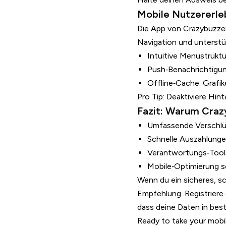
Mobile Nutzererle
Die App von Crazybuzzer 
Navigation und unterstü
Intuitive Menüstruktu
Push‑Benachrichtigun
Offline‑Cache: Grafik
Pro Tip: Deaktiviere Hi
Fazit: Warum Crazy
Umfassende Verschlü
Schnelle Auszahlunge
Verantwortungs‑Tools 
Mobile‑Optimierung so
Wenn du ein sicheres, sc
Empfehlung. Registriere
dass deine Daten in bes
Ready to take your mobi