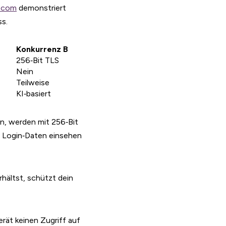
4.com
demonstriert
ss.
Konkurrenz B
256‑Bit TLS
Nein
Teilweise
KI‑basiert
n, werden mit 256‑Bit
e Login‑Daten einsehen
hältst, schützt dein
erät keinen Zugriff auf