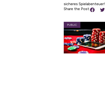
sicheres Spielabenteuer!
Share the Post:
PUBLIC