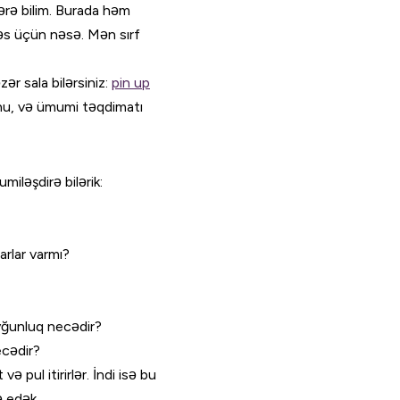
ərə bilim. Burada həm
kəs üçün nəsə. Mən sırf
ər sala bilərsiniz:
pin up
unu, və ümumi təqdimatı
iləşdirə bilərik:
arlar varmı?
uyğunluq necədir?
ecədir?
 pul itirirlər. İndi isə bu
ə edək.