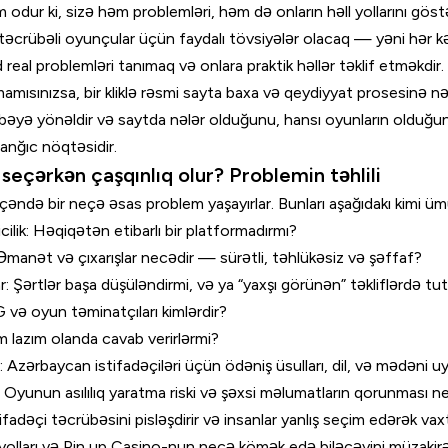
dur ki, sizə həm problemləri, həm də onların həll yollarını göst
 təcrübəli oyunçular üçün faydalı tövsiyələr olacaq — yəni hər 
eal problemləri tanımaq və onlara praktik həllər təklif etməkdir.
amısınızsa, bir kliklə rəsmi sayta baxa və qeydiyyat prosesinə nəz
ənbəyə yönəldir və saytda nələr olduğunu, hansı oyunların olduğ
anğıc nöqtəsidir.
seçərkən çaşqınlıq olur? Problemin təhlili
çəndə bir neçə əsas problem yaşayırlar. Bunları aşağıdakı kimi ümum
icilik: Həqiqətən etibarlı bir platformadırmı?
 Əmanət və çıxarışlar necədir — sürətli, təhlükəsiz və şəffaf?
: Şərtlər başa düşüləndirmi, və ya “yaxşı görünən” təkliflərdə tut
 və oyun təminatçıları kimlərdir?
m lazım olanda cavab verirlərmi?
: Azərbaycan istifadəçiləri üçün ödəniş üsulları, dil, və mədəni 
ik: Oyunun asılılıq yaratma riski və şəxsi məlumatların qorunması n
adəçi təcrübəsini pisləşdirir və insanlar yanlış seçim edərək vaxt və
 yolları və Pin up Casino-nun necə kömək edə biləcəyini müzakir