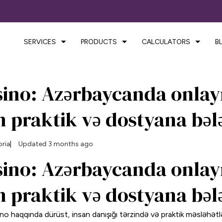
SERVICES
PRODUCTS
CALCULATORS
B
sino: Azərbaycanda onla
 praktik və dostyana bələ
oria
Updated 3 months ago
sino: Azərbaycanda onla
 praktik və dostyana bələ
 haqqında dürüst, insan danışığı tərzində və praktik məsləhətlə