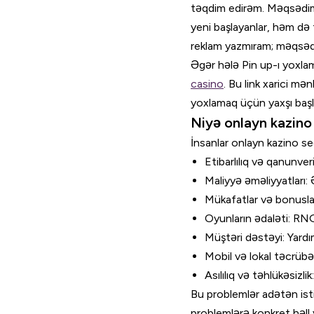
təqdim edirəm. Məqsədim o
yeni başlayanlar, həm də
reklam yazmıram; məqsəd r
Əgər hələ Pin up-ı yoxlam
casino
. Bu link xarici m
yoxlamaq üçün yaxşı başl
Niyə onlayn kazino 
İnsanlar onlayn kazino se
Etibarlılıq və qanunver
Maliyyə əməliyyatları:
Mükafatlar və bonuslar
Oyunların ədaləti: RNG
Müştəri dəstəyi: Yardı
Mobil və lokal təcrübə
Asılılıq və təhlükəsizl
Bu problemlər adətən istif
problemlərə konkret həll