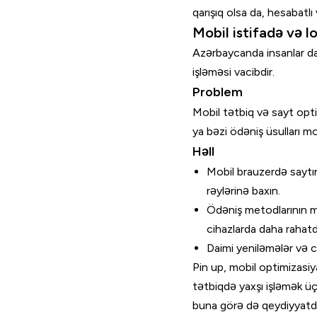
qarışıq olsa da, hesabatlı
Mobil istifadə və l
Azərbaycanda insanlar dah
işləməsi vacibdir.
Problem
Mobil tətbiq və sayt opt
ya bəzi ödəniş üsulları 
Həll
Mobil brauzerdə saytın
rəylərinə baxın.
Ödəniş metodlarının mo
cihazlarda daha rahatdı
Daimi yeniləmələr və 
Pin up, mobil optimizasi
tətbiqdə yaxşı işləmək üç
buna görə də qeydiyyatd