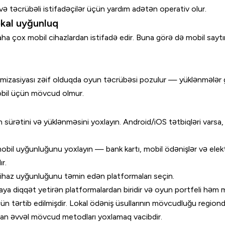
 və təcrübəli istifadəçilər üçün yardım adətən operativ olur.
okal uyğunluq
a çox mobil cihazlardan istifadə edir. Buna görə də mobil saytın
imizasiyası zəif olduqda oyun təcrübəsi pozulur — yüklənmələr g
mobil üçün mövcud olmur.
 sürətini və yüklənməsini yoxlayın. Android/iOS tətbiqləri varsa, 
bil uyğunluğunu yoxlayın — bank kartı, mobil ödənişlər və elektr
r.
cihaz uyğunluğunu təmin edən platformaları seçin.
yaya diqqət yetirən platformalardan biridir və oyun portfeli həm
ün tərtib edilmişdir. Lokal ödəniş üsullarının mövcudluğu regiond
an əvvəl mövcud metodları yoxlamaq vacibdir.