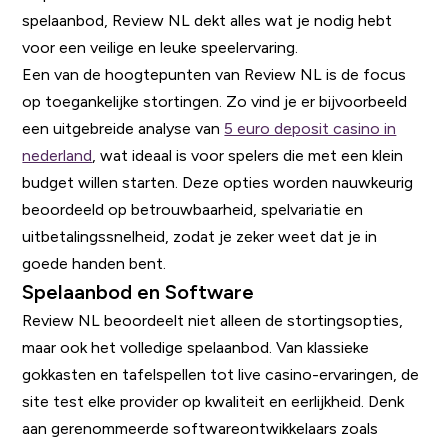
spelaanbod, Review NL dekt alles wat je nodig hebt
voor een veilige en leuke speelervaring.
Een van de hoogtepunten van Review NL is de focus
op toegankelijke stortingen. Zo vind je er bijvoorbeeld
een uitgebreide analyse van
5 euro deposit casino in
nederland
, wat ideaal is voor spelers die met een klein
budget willen starten. Deze opties worden nauwkeurig
beoordeeld op betrouwbaarheid, spelvariatie en
uitbetalingssnelheid, zodat je zeker weet dat je in
goede handen bent.
Spelaanbod en Software
Review NL beoordeelt niet alleen de stortingsopties,
maar ook het volledige spelaanbod. Van klassieke
gokkasten en tafelspellen tot live casino-ervaringen, de
site test elke provider op kwaliteit en eerlijkheid. Denk
aan gerenommeerde softwareontwikkelaars zoals