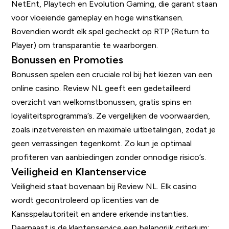
NetEnt, Playtech en Evolution Gaming, die garant staan
voor vloeiende gameplay en hoge winstkansen.
Bovendien wordt elk spel gecheckt op RTP (Return to
Player) om transparantie te waarborgen.
Bonussen en Promoties
Bonussen spelen een cruciale rol bij het kiezen van een
online casino. Review NL geeft een gedetailleerd
overzicht van welkomstbonussen, gratis spins en
loyaliteitsprogramma’s. Ze vergelijken de voorwaarden,
zoals inzetvereisten en maximale uitbetalingen, zodat je
geen verrassingen tegenkomt. Zo kun je optimaal
profiteren van aanbiedingen zonder onnodige risico’s.
Veiligheid en Klantenservice
Veiligheid staat bovenaan bij Review NL. Elk casino
wordt gecontroleerd op licenties van de
Kansspelautoriteit en andere erkende instanties.
Daarnaast is de klantenservice een belangrijk criterium: