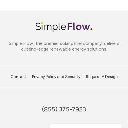
Simple Flow, the premier solar panel company, delivers
cutting-edge renewable energy solutions.
Contact
Privacy Policy and Security
Request A Design
(855) 375-7923