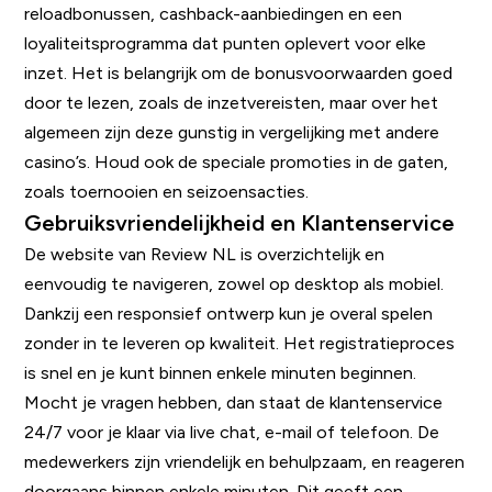
reloadbonussen, cashback-aanbiedingen en een
loyaliteitsprogramma dat punten oplevert voor elke
inzet. Het is belangrijk om de bonusvoorwaarden goed
door te lezen, zoals de inzetvereisten, maar over het
algemeen zijn deze gunstig in vergelijking met andere
casino’s. Houd ook de speciale promoties in de gaten,
zoals toernooien en seizoensacties.
Gebruiksvriendelijkheid en Klantenservice
De website van Review NL is overzichtelijk en
eenvoudig te navigeren, zowel op desktop als mobiel.
Dankzij een responsief ontwerp kun je overal spelen
zonder in te leveren op kwaliteit. Het registratieproces
is snel en je kunt binnen enkele minuten beginnen.
Mocht je vragen hebben, dan staat de klantenservice
24/7 voor je klaar via live chat, e-mail of telefoon. De
medewerkers zijn vriendelijk en behulpzaam, en reageren
doorgaans binnen enkele minuten. Dit geeft een