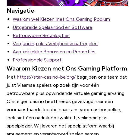
Navigatie
Waarom wel Kiezen met Ons Gaming Podium
Uitgebreide Spelaanbod en Software
Betrouwbare Betaalopties
Vergunning plus Veiligheidsmaatregelen
Aantrekkelijke Bonussen en Promoties
Professionele Support
Waarom Kiezen met Ons Gaming Platform
Met
https://star-casino-be.org/
begrijpen ons team dat
juist Vlaamse spelers op zoek zijn voor één
betrouwbare plus opwindende virtuele gaming ervaring.
Ons eigen casino heeft reeds gevestigd naar een
vooraanstaande locatie naar fans voor casinospellen,
inclusief één nadruk op kwaliteit, veiligheid plus
speelplezier. Wij leveren het speelplatform waarbij
amusement en verantwoord spelen samen