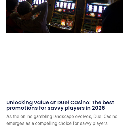
Unlocking value at Duel Casino: The best
promotions for savvy players in 2026
As the online gambling landscape evolves, Duel Casino
emerges as a compelling choice for savvy players