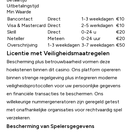
Uitbetalingstijd
Min Waarde
Bancontact
Direct
1-3 weekdagen
€10
Visa & Mastercard
Direct
2-5 werkdagen
€10
Skrill
Direct
0-24 u
€20
Neteller
Meteen
0-24 uur
€20
Overschrijving
1-3 weekdagen
3-7 weekdagen
€50
Licentie met Veiligheidsmaatregelen
Bescherming plus betrouwbaarheid vormen deze
hoekstenen binnen dit casino. Ons platform opereren
binnen strenge regelgeving plus integreren moderne
veiligheidsprotocollen voor uw persoonlijke gegevens
en financiële transacties te beschermen. Ons
willekeurige nummergeneratoren zijn geregeld getest
met onafhankelijke organisaties voor rechtvaardig spel
verzekeren.
Bescherming van Spelersgegevens