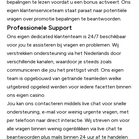
bepalingen te lezen voordat u een bonus activeert. Ons
eigen klantenserviceteam staat paraat naar potentiële
vragen over promotie bepalingen te beantwoorden.
Professionele Support
Ons eigen dedicated klantenteam is 24/7 beschikbaar
voor jou te assisteren bij vragen en problemen. Wij
verstrekken ondersteuning via het Nederlands door
verschillende kanalen, waardoor je steeds zoals
communiceren die jou het prettigst vindt. Ons eigen
team is opgebouwd van getrainde teamleden welke
uitgebreid opgeleid werden voor iedere facetten binnen
ons eigen casino.
Jou kan ons contacteren middels live chat voor snelle
ondersteuning, e-mail voor weinig urgente vragen, met
per telefoon naar direct interactie. Wij streven om voor
alle vragen binnen weinig ogenblikken via live chat te
beantwoorden plus mails binnen 24 uur af te handelen.