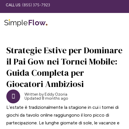
CALL US:
(855) 375-7923
Strategie Estive per Dominare
il Pai Gow nei Tornei Mobile:
Guida Completa per
Giocatori Ambiziosi
Written by Eddy Ozoria
Updated 8 months ago
L’estate è tradizionalmente la stagione in cui i tornei di
giochi da tavolo online raggiungono il loro picco di
partecipazione. Le lunghe giornate di sole, le vacanze e