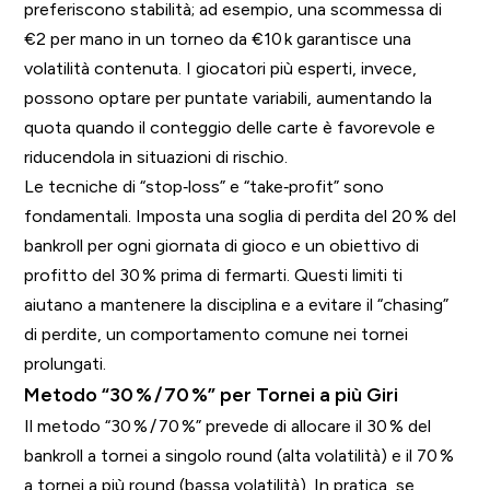
preferiscono stabilità; ad esempio, una scommessa di
€2 per mano in un torneo da €10 k garantisce una
volatilità contenuta. I giocatori più esperti, invece,
possono optare per puntate variabili, aumentando la
quota quando il conteggio delle carte è favorevole e
riducendola in situazioni di rischio.
Le tecniche di “stop‑loss” e “take‑profit” sono
fondamentali. Imposta una soglia di perdita del 20 % del
bankroll per ogni giornata di gioco e un obiettivo di
profitto del 30 % prima di fermarti. Questi limiti ti
aiutano a mantenere la disciplina e a evitare il “chasing”
di perdite, un comportamento comune nei tornei
prolungati.
Metodo “30 % / 70 %” per Tornei a più Giri
Il metodo “30 % / 70 %” prevede di allocare il 30 % del
bankroll a tornei a singolo round (alta volatilità) e il 70 %
a tornei a più round (bassa volatilità). In pratica, se