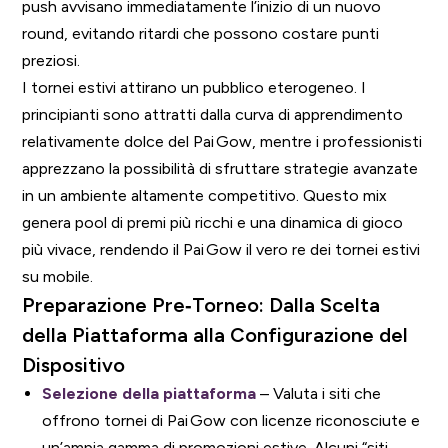
push avvisano immediatamente l’inizio di un nuovo
round, evitando ritardi che possono costare punti
preziosi.
I tornei estivi attirano un pubblico eterogeneo. I
principianti sono attratti dalla curva di apprendimento
relativamente dolce del Pai Gow, mentre i professionisti
apprezzano la possibilità di sfruttare strategie avanzate
in un ambiente altamente competitivo. Questo mix
genera pool di premi più ricchi e una dinamica di gioco
più vivace, rendendo il Pai Gow il vero re dei tornei estivi
su mobile.
Preparazione Pre‑Torneo: Dalla Scelta
della Piattaforma alla Configurazione del
Dispositivo
Selezione della piattaforma
– Valuta i siti che
offrono tornei di Pai Gow con licenze riconosciute e
un’ampia gamma di promozioni estive. Alcuni “siti