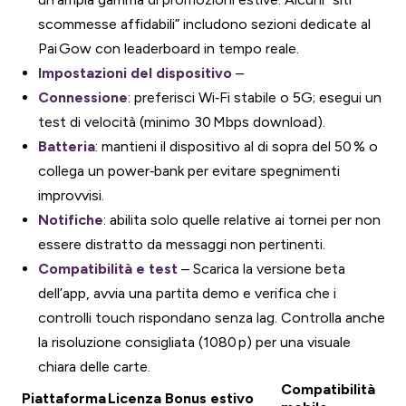
scommesse affidabili” includono sezioni dedicate al
Pai Gow con leaderboard in tempo reale.
Impostazioni del dispositivo
–
Connessione
: preferisci Wi‑Fi stabile o 5G; esegui un
test di velocità (minimo 30 Mbps download).
Batteria
: mantieni il dispositivo al di sopra del 50 % o
collega un power‑bank per evitare spegnimenti
improvvisi.
Notifiche
: abilita solo quelle relative ai tornei per non
essere distratto da messaggi non pertinenti.
Compatibilità e test
– Scarica la versione beta
dell’app, avvia una partita demo e verifica che i
controlli touch rispondano senza lag. Controlla anche
la risoluzione consigliata (1080 p) per una visuale
chiara delle carte.
Compatibilità
Piattaforma
Licenza
Bonus estivo