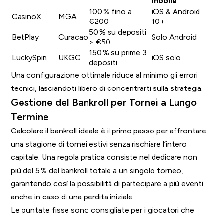
mobile
100 % fino a
iOS & Android
CasinoX
MGA
€200
10+
50 % su depositi
BetPlay
Curacao
Solo Android
> €50
150 % su prime 3
LuckySpin
UKGC
iOS solo
depositi
Una configurazione ottimale riduce al minimo gli errori
tecnici, lasciandoti libero di concentrarti sulla strategia.
Gestione del Bankroll per Tornei a Lungo
Termine
Calcolare il bankroll ideale è il primo passo per affrontare
una stagione di tornei estivi senza rischiare l’intero
capitale. Una regola pratica consiste nel dedicare non
più del 5 % del bankroll totale a un singolo torneo,
garantendo così la possibilità di partecipare a più eventi
anche in caso di una perdita iniziale.
Le puntate fisse sono consigliate per i giocatori che