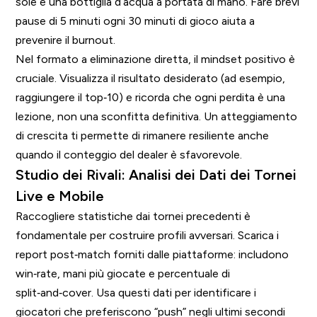
sole e una bottiglia d’acqua a portata di mano. Fare brevi
pause di 5 minuti ogni 30 minuti di gioco aiuta a
prevenire il burnout.
Nel formato a eliminazione diretta, il mindset positivo è
cruciale. Visualizza il risultato desiderato (ad esempio,
raggiungere il top‑10) e ricorda che ogni perdita è una
lezione, non una sconfitta definitiva. Un atteggiamento
di crescita ti permette di rimanere resiliente anche
quando il conteggio del dealer è sfavorevole.
Studio dei Rivali: Analisi dei Dati dei Tornei
Live e Mobile
Raccogliere statistiche dai tornei precedenti è
fondamentale per costruire profili avversari. Scarica i
report post‑match forniti dalle piattaforme: includono
win‑rate, mani più giocate e percentuale di
split‑and‑cover. Usa questi dati per identificare i
giocatori che preferiscono “push” negli ultimi secondi