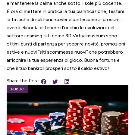
e mantenere la calma anche sotto il sole più cocente.
È ora di mettere in pratica la tua pianificazione, testare
le tattiche di split‑and‑cover e partecipare ai prossimi
eventi. Ricorda di tenere d’occhio le evoluzioni del
settore i‑gaming: siti come 3D Virtualmuseum sono
ottimi punti di partenza per scoprire novità, promozioni
estive e nuovi “siti scommesse nuovi” che potrebbero
arricchire la tua esperienza di gioco. Buona fortuna e
che il tuo bankroll prosperi sotto il caldo estivo!
Share the Post:
PUBLIC