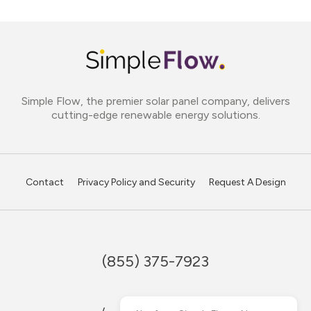
Simple Flow, the premier solar panel company, delivers
cutting-edge renewable energy solutions.
Contact
Privacy Policy and Security
Request A Design
(855) 375-7923