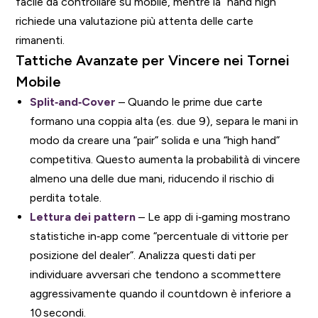
facile da controllare su mobile, mentre la “hand high”
richiede una valutazione più attenta delle carte
rimanenti.
Tattiche Avanzate per Vincere nei Tornei
Mobile
Split‑and‑Cover
– Quando le prime due carte
formano una coppia alta (es. due 9), separa le mani in
modo da creare una “pair” solida e una “high hand”
competitiva. Questo aumenta la probabilità di vincere
almeno una delle due mani, riducendo il rischio di
perdita totale.
Lettura dei pattern
– Le app di i‑gaming mostrano
statistiche in‑app come “percentuale di vittorie per
posizione del dealer”. Analizza questi dati per
individuare avversari che tendono a scommettere
aggressivamente quando il countdown è inferiore a
10 secondi.