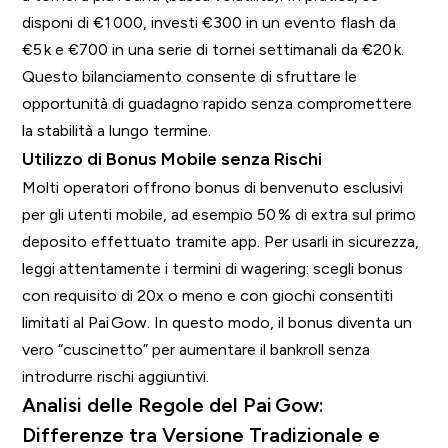
disponi di €1 000, investi €300 in un evento flash da
€5 k e €700 in una serie di tornei settimanali da €20 k.
Questo bilanciamento consente di sfruttare le
opportunità di guadagno rapido senza compromettere
la stabilità a lungo termine.
Utilizzo di Bonus Mobile senza Rischi
Molti operatori offrono bonus di benvenuto esclusivi
per gli utenti mobile, ad esempio 50 % di extra sul primo
deposito effettuato tramite app. Per usarli in sicurezza,
leggi attentamente i termini di wagering: scegli bonus
con requisito di 20x o meno e con giochi consentiti
limitati al Pai Gow. In questo modo, il bonus diventa un
vero “cuscinetto” per aumentare il bankroll senza
introdurre rischi aggiuntivi.
Analisi delle Regole del Pai Gow:
Differenze tra Versione Tradizionale e