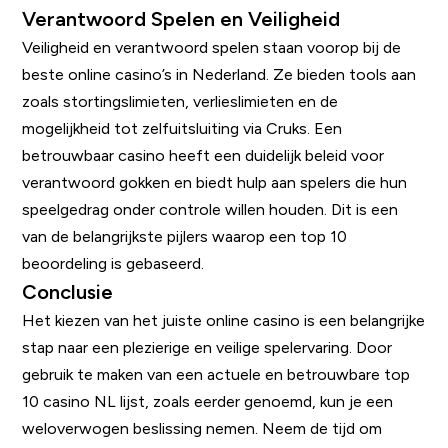
Verantwoord Spelen en Veiligheid
Veiligheid en verantwoord spelen staan voorop bij de
beste online casino’s in Nederland. Ze bieden tools aan
zoals stortingslimieten, verlieslimieten en de
mogelijkheid tot zelfuitsluiting via Cruks. Een
betrouwbaar casino heeft een duidelijk beleid voor
verantwoord gokken en biedt hulp aan spelers die hun
speelgedrag onder controle willen houden. Dit is een
van de belangrijkste pijlers waarop een top 10
beoordeling is gebaseerd.
Conclusie
Het kiezen van het juiste online casino is een belangrijke
stap naar een plezierige en veilige spelervaring. Door
gebruik te maken van een actuele en betrouwbare top
10 casino NL lijst, zoals eerder genoemd, kun je een
weloverwogen beslissing nemen. Neem de tijd om