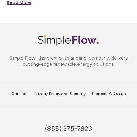
Read More
Simple Flow, the premier solar panel company, delivers
cutting-edge renewable energy solutions.
Contact
Privacy Policy and Security
Request A Design
(855) 375-7923