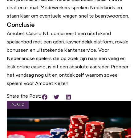
chat en e-mail. Medewerkers spreken Nederlands en
staan klaar om eventuele vragen snel te beantwoorden.
Conclusie
Amobet Casino NL combineert een uitstekend
spelaanbod met een gebruiksvriendelijk platform, royale
bonussen en uitstekende klantenservice. Voor
Nederlandse spelers die op zoek zijn naar een veilig en
leuk online casino, is dit een absolute aanrader. Probeer
het vandaag nog uit en ontdek zelf waarom zoveel
spelers voor Amobet kiezen.
Share the Post:
PUBLIC