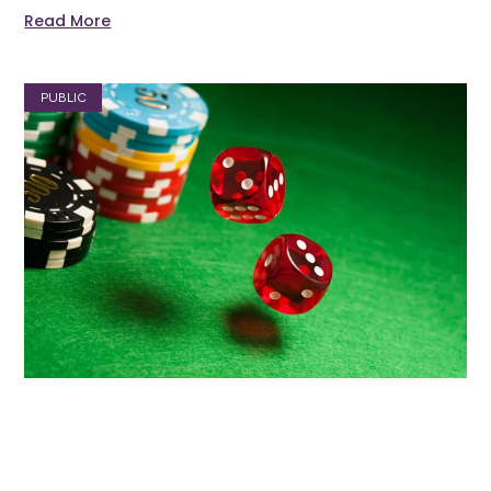
Read More
PUBLIC