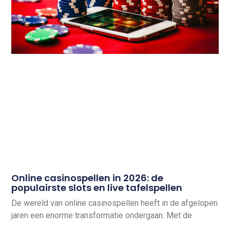
Online casinospellen in 2026: de
populairste slots en live tafelspellen
De wereld van online casinospellen heeft in de afgelopen
jaren een enorme transformatie ondergaan. Met de