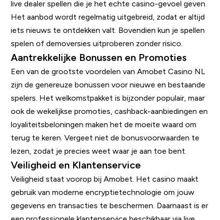
live dealer spellen die je het echte casino-gevoel geven.
Het aanbod wordt regelmatig uitgebreid, zodat er altijd
iets nieuws te ontdekken valt. Bovendien kun je spellen
spelen of demoversies uitproberen zonder risico.
Aantrekkelijke Bonussen en Promoties
Een van de grootste voordelen van Amobet Casino NL
zijn de genereuze bonussen voor nieuwe en bestaande
spelers. Het welkomstpakket is bijzonder populair, maar
ook de wekelijkse promoties, cashback-aanbiedingen en
loyaliteitsbeloningen maken het de moeite waard om
terug te keren. Vergeet niet de bonusvoorwaarden te
lezen, zodat je precies weet waar je aan toe bent.
Veiligheid en Klantenservice
Veiligheid staat voorop bij Amobet. Het casino maakt
gebruik van moderne encryptietechnologie om jouw
gegevens en transacties te beschermen. Daarnaast is er
een professionele klantenservice beschikbaar via live