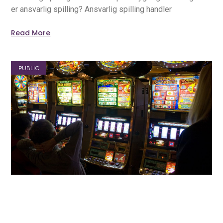
er ansvarlig spilling? Ansvarlig spilling handler
Read More
PUBLIC