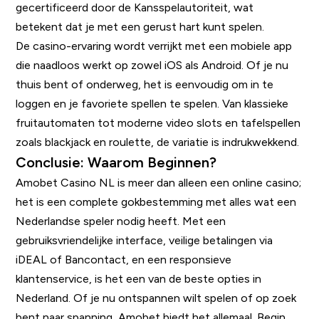
gecertificeerd door de Kansspelautoriteit, wat
betekent dat je met een gerust hart kunt spelen.
De casino-ervaring wordt verrijkt met een mobiele app
die naadloos werkt op zowel iOS als Android. Of je nu
thuis bent of onderweg, het is eenvoudig om in te
loggen en je favoriete spellen te spelen. Van klassieke
fruitautomaten tot moderne video slots en tafelspellen
zoals blackjack en roulette, de variatie is indrukwekkend.
Conclusie: Waarom Beginnen?
Amobet Casino NL is meer dan alleen een online casino;
het is een complete gokbestemming met alles wat een
Nederlandse speler nodig heeft. Met een
gebruiksvriendelijke interface, veilige betalingen via
iDEAL of Bancontact, en een responsieve
klantenservice, is het een van de beste opties in
Nederland. Of je nu ontspannen wilt spelen of op zoek
bent naar spanning, Amobet biedt het allemaal. Begin