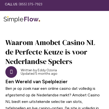
CALL US:
(855) 375-7923
Waarom Amobet Casino NL
de Perfecte Keuze is voor
Nederlandse Spelers
Written by Eddy Ozoria
Updated 5 months ago
Een Wereld van Spelplezier
Ben je op zoek naar een online casino dat volledig is
afgestemd op de Nederlandse markt? Amobet Casino
NL biedt een uitstekende selectie van slots,
tafelspellen en live casino-opties. De site is volledig in